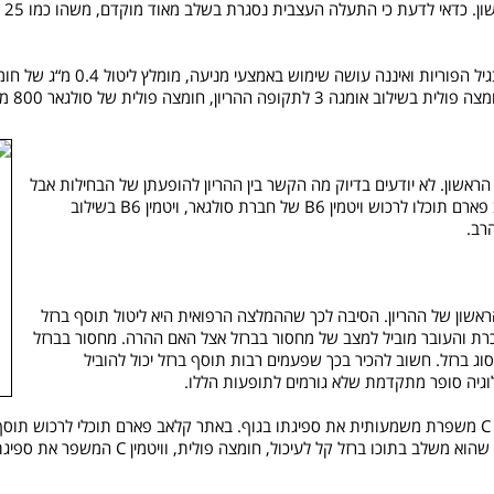
חומ
בנוסף, משרד הבריאות פרסם המל
ראשון. לא יודעים בדיוק מה הקשר בין ההריון להופעתן של הבחילות אבל
כן נמצא קשר בין מחסור בויטמין B6 לבין הופעתן. באתר קלאב פארם תוכלו לרכוש ויטמין B6 של חברת סולגאר, ויטמין B6 בשילוב
ראשון של ההריון. הסיבה לכך שההמלצה הרפואית היא ליטול תוסף ברזל
רת והעובר מוביל למצב של מחסור בברזל אצל האם ההרה. מחסור בברזל
מסוג ברזל. חשוב להכיר בכך שפעמים רבות תוסף ברזל יכול להוביל
ולוגיה סופר מתקדמת שלא גורמים לתופעות הללו.
עוד ויטמינים בהריון שמומלץ לצרוך: צריכת ברזל בשילוב ויטמין C משפרת משמעותית את ספיגתו בגוף. באתר קל