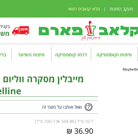
מעקב הזמנות
|
מלאי קנאביס רפואי
בקניה מע
משלו
טיפוח וקוסמטיקה
דרמו קוסמטיקה
טיפוח השיער
בריא
מייבלין מסקרה ווליום
lline
שאל אותנו על מוצר זה
10.7 מ"ל (344.86 ₪ ל-100 מ"ל)
36.90 ₪