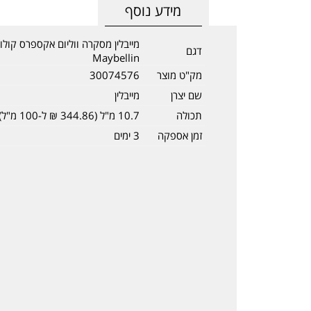
מידע נוסף
מייבלין מסקרה ווליום אקספרס קול
דגם
Maybellin
מק"ט מוצר
30074576
שם יצרן
מייבלין
תכולה
10.7 מ"ל (344.86 ₪ ל-100 מ"ל)
זמן אספקה
3 ימים