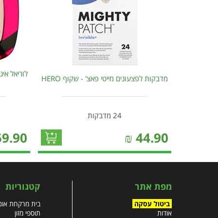
מדבקות לפצעונים מייטי פאצ' - שקוף HERO
24 מדבקות
59.90
₪
44.90
מפת אתר
קטגוריות
ביטול עסקה
בית מרקחת אונל
אודות
תוספי מזון