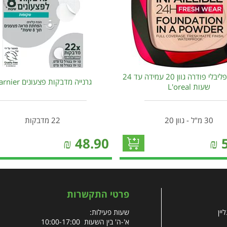
לוריאל אינפליבלי פודרה גוון 20 עמידה עד 24
גרנייה מדבקות פצעונים Garnier
שעות L'oreal
30 מ"ל - גוון 20
22 מדבקות
₪
48.90
₪
פרטי התקשרות
יין
שעות פעילות:
א'-ה' בין השעות 10:00-17:00