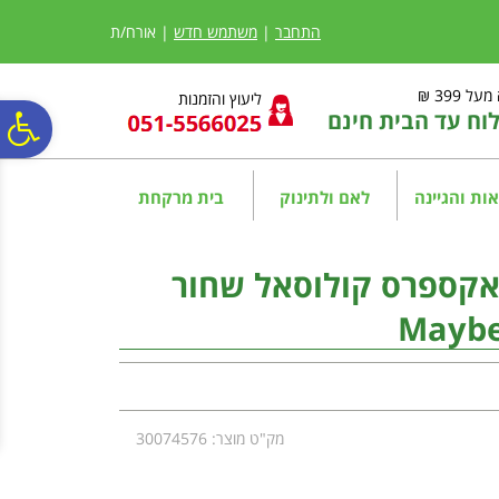
לתפריט
לתוכן
לתפריט
אתר
המרכזי
נגישות
התחבר
|
משתמש חדש
| אורח/ת
ל 399 ₪
ליעוץ והזמנות
ח עד הבית חינם
פ
סר
ות והגיינה
לאם ולתינוק
בית מרקחת
נג
 אקספרס קולוסאל שחור
Maybe
מק"ט מוצר: 30074576