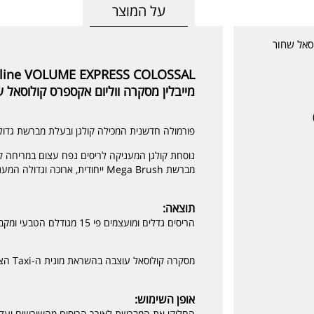
על המוצר
וסאל שחור
line VOLUME EXPRESS COLOSSAL
מייבלין מסקרה ווליום אקספרס קולוסאל 
פורמולה חדשנית המכילה קולגן ובעלת מברשת גדולה 
נוסחת קולגן המעניקה לריסים נפח עצום במריחה ק
מברשת Mega Brush ייחודית, ארוכה וגדולה המעניקה נפח לכל ריס וריס בנפרד, גם לקצרים ביותר.
תוצאה:
הריסים גדלים ומועצמים פי 15 מגודלם הטבעי ומקבלים נפח עצום בשכבה אחת בלבד.
מסקרה קולוסאל עוצבה בהשראת מונית ה-Taxi הצהובה, המסמלת יותר מכל את העיר ניו-יורק!
אופן השימוש:
החליקי את המברשת לאורך הריסים מהשורשים ועד 