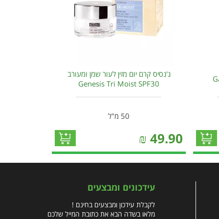
ג'נסיס קרם יום מזין לעור שמן ומעורב
Genesis Tri Moist SPF30
50 מ"ל
₪
49.90
עידכונים ומבצעים
לקבלת עידכון ומבצעים בחינם !
מלאו בשדה הבא את כתובת המייל שלכם