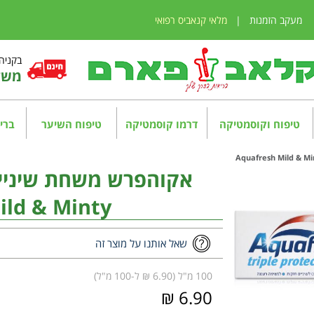
מעקב הזמנות
|
מלאי קנאביס רפואי
בקניה מע
משלו
טיפוח וקוסמטיקה
דרמו קוסמטיקה
טיפוח השיער
בריא
אקוהפרש משחת שיניי
ild & Minty
שאל אותנו על מוצר זה
100 מ"ל (6.90 ₪ ל-100 מ"ל)
6.90 ₪