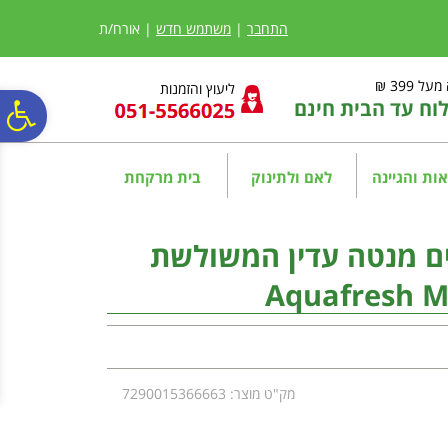
לתפריט
לתוכן
לתפריט
אתר
המרכזי
נגישות
התחבר
|
משתמש חדש
| אורח/ת
ל 399 ₪
ליעוץ והזמנות
ח עד הבית חינם
פ
סר
ות והגיינה
לאם ולתינוק
בית מרקחת
נג
ם מנטה עדין המשולשת
Aquafresh M
מק"ט מוצר: 7290015366663