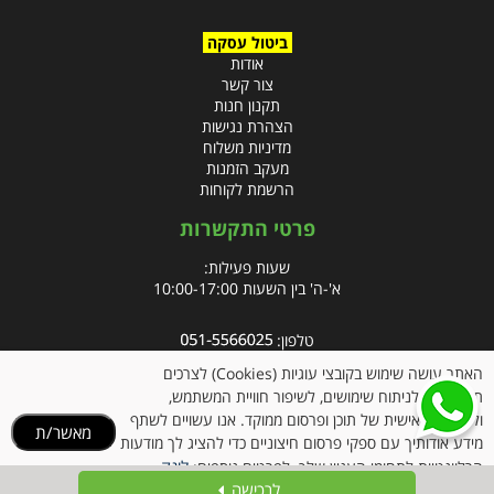
ביטול עסקה
אודות
צור קשר
תקנון חנות
הצהרת נגישות
מדיניות משלוח
מעקב הזמנות
הרשמת לקוחות
פרטי התקשרות
שעות פעילות:
א'-ה' בין השעות 10:00-17:00
טלפון:
פקס: 09-8666832
האתר עושה שימוש בקובצי עוגיות (Cookies) לצרכים
תפעוליים, לניתוח שימושים, לשיפור חוויית המשתמש,
אימייל:
info@clubpharm.co.il
ולהתאמה אישית של תוכן ופרסום ממוקד. אנו עשויים לשתף
מאשר/ת
כתובת : קניון M הדרך, צומת ינאי, מושב בית חירות 40291
מידע אודותיך עם ספקי פרסום חיצוניים כדי להציג לך מודעות
לינק
הרלוונטיות לתחומי העניין שלך. לפרטים נוספים:
לרכישה
למדיניות הקוקיז