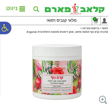
לתפריט
לתוכן
לתפריט
אתר
המרכזי
נגישות
ניווט
0
מלאי קנביס רפואי
פ
ראשי
>
בריאות והגיינה
>
ארגניה קרם גוף חמאת שיאה, שמן רימונים וחומצה היאלורונית Argania
סר
נג