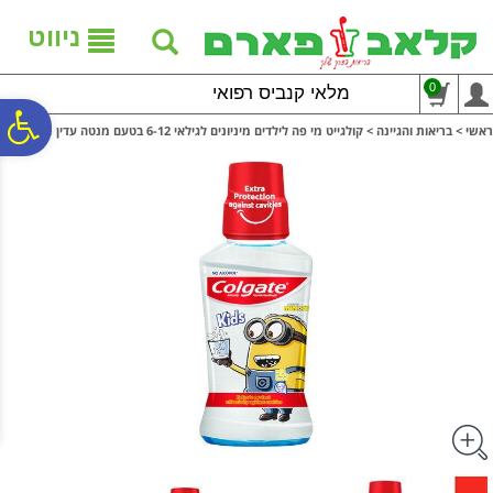
לתפריט
לתוכן
לתפריט
אתר
המרכזי
נגישות
ניווט
0
מלאי קנביס רפואי
פ
ראשי
>
בריאות והגיינה
>
קולגייט מי פה לילדים מיניונים לגילאי 6-12 בטעם מנטה עדין Colgate
סר
נג