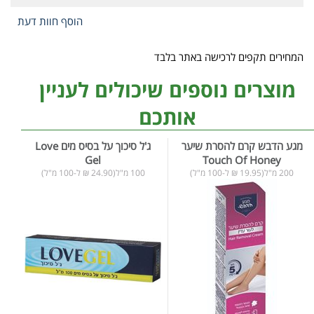
הוסף חוות דעת
המחירים תקפים לרכישה באתר בלבד
מוצרים נוספים שיכולים לעניין
אותכם
מגע הדבש קרם להסרת שיער
ג'ל סיכוך על בסיס מים Love
Gel
Touch Of Honey
200 מ"ל(19.95 ₪ ל-100 מ"ל)
100 מ"ל(24.90 ₪ ל-100 מ"ל)