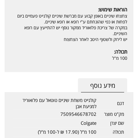
הוראות שימוש:
צחצחו שיניים באופן קבוע עם מברשת שיניים קולגייט פעמיים ביום
לפחות או כפי שהונחתם ע"י רופא או רופא שיניים.
במקרה של צריכת פלואוריד ממקור נוסף יש להתייעץ עם רופא
השיניים.
יש לירוק ולשטוף היטב לאחר הצחצוח
תכולה:
100 מ"ל
מידע נוסף
קולגייט משחת שיניים טוטאל עם פלואוריד
דגם
למניעת אבן
מק"ט מוצר
7509546678702
שם יצרן
Colgate
תכולה
100 מ"ל (17.90 ₪ ל-100 מ"ל)