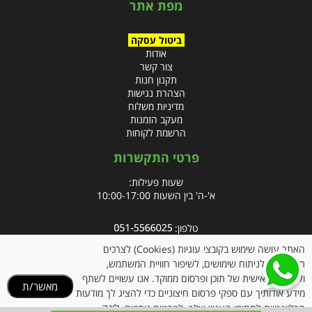
מפת אתר
ביטול עסקה
אודות
צור קשר
תקנון חנות
הצהרת נגישות
מדיניות משלוח
מעקב הזמנות
הרשמת לקוחות
פרטי התקשרות
שעות פעילות:
א'-ה' בין השעות 10:00-17:00
טלפון:
פקס: 09-8666832
האתר עושה שימוש בקובצי עוגיות (Cookies) לצרכים
תפעוליים, לניתוח שימושים, לשיפור חוויית המשתמש,
אימייל:
info@clubpharm.co.il
ולהתאמה אישית של תוכן ופרסום ממוקד. אנו עשויים לשתף
מאשר/ת
כתובת : קניון M הדרך, צומת ינאי, מושב בית חירות 40291
מידע אודותיך עם ספקי פרסום חיצוניים כדי להציג לך מודעות
לינק
הרלוונטיות לתחומי העניין שלך. לפרטים נוספים: