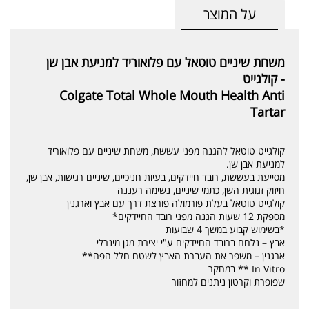
על המוצר
משחת שיניים טוטאל עם פלואוריד למניעת אבן שן
- קולגייט
Colgate Total Whole Mouth Health Anti
Tartar
קולגייט טוטאל להגנה מפני עששת, משחת שיניים עם פלואוריד
למניעת אבן שן.
מסייעת בעששת, רובד חיידקים, בעיות חניכיים, שיניים רגישות, אבן שן,
חיזוק זגוגית השן, כתמי שיניים, נשימה רעננה
קולגייט טוטאל בעלת פורמולה פורצת דרך עם אבץ וארגנין
מספקת 12 שעות הגנה מפני רובד החיידקים*
*בשימוש קבוע במשך 4 שבועות
אבץ – נלחם ברובד החיידקים ע"י יצירת מגן מינרלי
ארגנין – משפר את העברת האבץ לשטח חלל הפה**
In Vitro ** במחקר
שפופרת וקרטון ניתנים למחזור