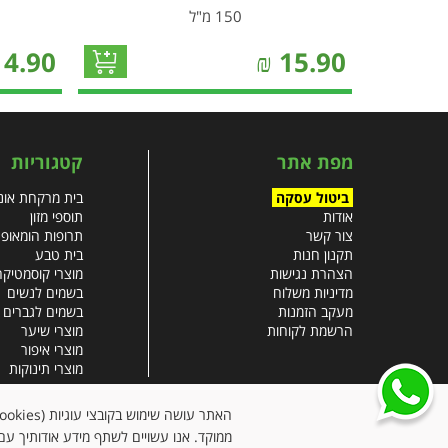
150 מ"ל
14.90
₪
15.90
מפת אתר
קטגוריות
ביטול עסקה
בית מרקחת אונל
אודות
תוספי מזון
צור קשר
תרופות הומאופ
תקנון חנות
בית טבע
הצהרת נגישות
מוצרי קוסמטיקה
מדיניות משלוח
בשמים לנשים
מעקב הזמנות
בשמים לגברים
הרשמת לקוחות
מוצרי שיער
מוצרי איפור
מוצרי תינוקות
צבעי שיער
עזרים רפואיים
ממוקד. אנו עשויים לשתף מידע אודותיך עם 