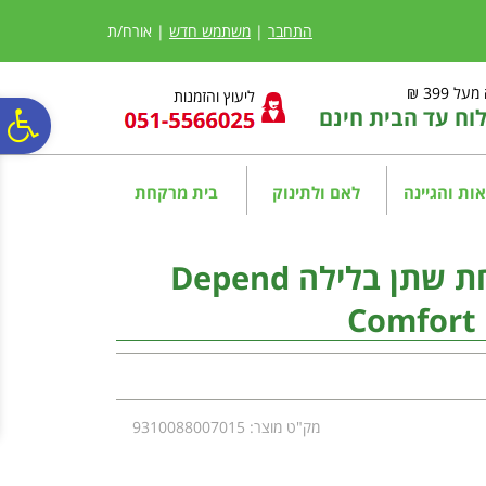
לתפריט
לתוכן
לתפריט
אתר
המרכזי
נגישות
התחבר
|
משתמש חדש
| אורח/ת
ל 399 ₪
ליעוץ והזמנות
ח עד הבית חינם
פ
סר
ות והגיינה
לאם ולתינוק
בית מרקחת
נג
דיפנד תחבושות לבריחת שתן בלילה Depend
Comfort 
מק"ט מוצר: 9310088007015