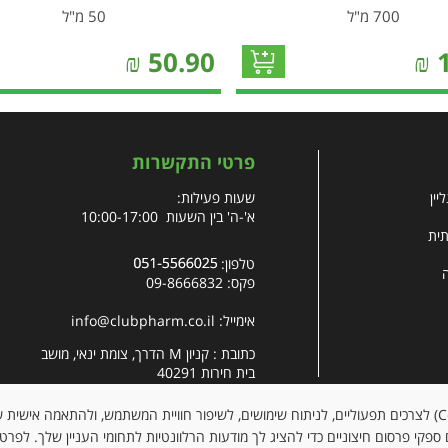
700 מ"ל
50 מ"ל
₪
50.90
₪
פרטי התקשרות
יין
שעות פעילות:
א'-ה' בין השעות 10:00-17:00
תית
טלפון:
פקס: 09-8666832
אימייל:
info@clubpharm.co.il
כתובת : קניון M הדרך, צומת ינאי, מושב
בית חירות 40291
האתר עושה שימוש בקובצי עוגיות (Cookies) לצרכים תפעוליים, לניתוח שימושים, לשיפור חוויית המשתמש, ולהתאמה א
ספקי פרסום חיצוניים כדי להציג לך מודעות הרלוונטיות לתחומי העניין שלך. לפרט