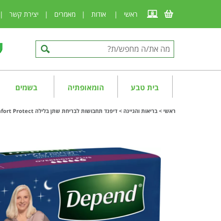
ראשי
|
אודות
|
מאמרים
|
יצירת קשר
|
בית טבע
הומאופתיה
בשמים
ראשי
>
בריאות והגיינה
>
דיפנד תחבושות לבריחת שתן בלילה Depend Comfort Protect