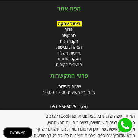
מפת אתר
ביטול עסקה
אודות
צור קשר
תקנון חנות
הצהרת נגישות
מדיניות משלוח
מעקב הזמנות
הרשמת לקוחות
פרטי התקשרות
שעות פעילות:
א'-ה' בין השעות 10:00-17:00
טלפון:
פקס: 09-8666832
האתר עושה שימוש בקובצי עוגיות (Cookies) לצרכים
תפעוליים, לניתוח שימושים, לשיפור חוויית המשתמש,
אימייל:
info@clubpharm.co.il
ולהתאמה אישית של תוכן ופרסום ממוקד. אנו עשויים לשתף
מאשר/ת
כתובת : קניון M הדרך, צומת ינאי, מושב בית חירות 40291
מידע אודותיך עם ספקי פרסום חיצוניים כדי להציג לך מודעות