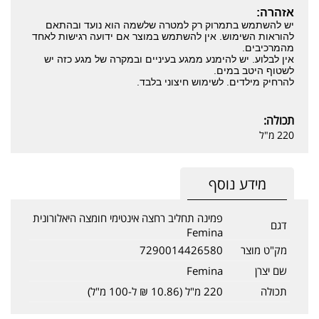
אזהרה:
יש להשתמש בתמרוק רק למטרה שלשמה הוא נועד ובהתאם
להוראות השימוש. אין להשתמש במוצר אם ידועה רגישות לאחד
מהמרכיבים.
אין לבלוע. יש להימנע ממגע בעיניים ובמקרה של מגע כזה יש
לשטוף היטב במים.
להרחיק מילדים. לשימוש חיצוני בלבד.
תכולה:
220 מ"ל
מידע נוסף
פמינה תחליב רחצה אינטימי חומצה היאלורונית
דגם
Femina
מק"ט מוצר
7290014426580
שם יצרן
Femina
תכולה
220 מ"ל (10.86 ₪ ל-100 מ"ל)