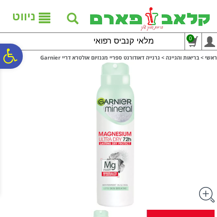
לתפריט
לתוכן
לתפריט
אתר
המרכזי
נגישות
ניווט
0
מלאי קנביס רפואי
פ
ראשי
>
בריאות והגיינה
>
גרנייה דאודורנט ספריי מגנזיום אולטרא דריי Garnier
סר
נג