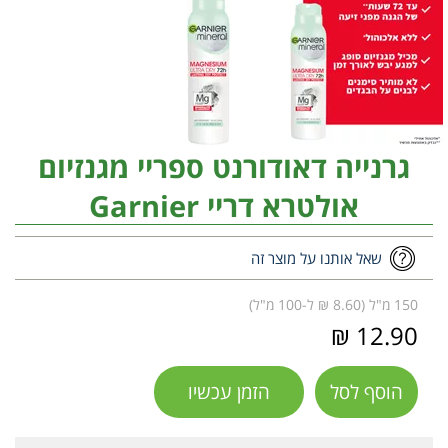
גרנייה דאודורנט ספריי מגנזיום
אולטרא דריי Garnier
שאל אותנו על מוצר זה
150 מ"ל (8.60 ₪ ל-100 מ"ל)
12.90 ₪
הוסף לסל
הזמן עכשיו