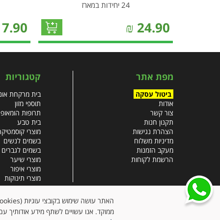
24 יחידות במארז
17.90
₪
24.90
מפת אתר
קטגוריות
ביטול עסקה
בית מרקחת אונל
אודות
תוספי מזון
צור קשר
תרופות הומאופ
תקנון חנות
בית טבע
הצהרת נגישות
מוצרי קוסמטיקה
מדיניות משלוח
בשמים לנשים
מעקב הזמנות
בשמים לגברים
הרשמת לקוחות
מוצרי שיער
מוצרי איפור
מוצרי תינוקות
צבעי שיער
עזרים רפואיים
ממוקד. אנו עשויים לשתף מידע אודותיך עם 