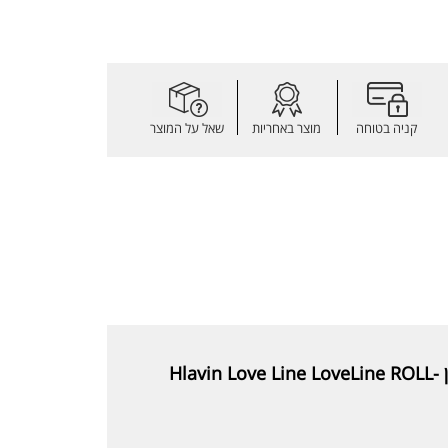
קניה בטוחה
מוצר באחריות
שאל על המוצר
חלאבין דאודורנט רול און לאב ליין לאבליין Hlavin Love Line LoveLine ROLL-