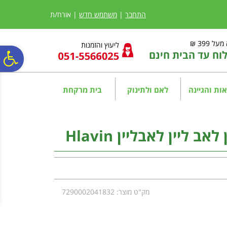
לתפריט
לתוכן
לתפריט
אתר
המרכזי
נגישות
התחבר
|
משתמש חדש
| אורח/ת
ל 399 ₪
ליעוץ והזמנות
ח עד הבית חינם
פ
סר
ות והגיינה
לאם ולתינוק
בית מרקחת
נג
 ליין לאבליין Hlavin
מק"ט מוצר: 7290002041832