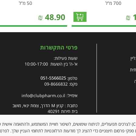
700 מ"ל
50 מ"ל
₪
48.90
₪
פרטי התקשרות
יין
שעות פעילות:
א'-ה' בין השעות 10:00-17:00
תית
טלפון:
פקס: 09-8666832
אימייל:
info@clubpharm.co.il
כתובת : קניון M הדרך, צומת ינאי, מושב
בית חירות 40291
האתר עושה שימוש בקובצי עוגיות (Cookies) לצרכים תפעוליים, לניתוח שימושים, לשיפור חוויית המשתמש, ולהתאמה א
ספקי פרסום חיצוניים כדי להציג לך מודעות הרלוונטיות לתחומי העניין שלך. לפרט