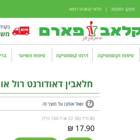
מעקב הזמנות
|
מלאי קנאביס רפואי
בקניה מע
משלו
טיפוח וקוסמטיקה
דרמו קוסמטיקה
טיפוח השיער
בריא
חלאבין דאודורנט רול און לאב
שאל אותנו על מוצר זה
80 מ"ל (22.38 ₪ ל-100 מ"ל)
17.90 ₪