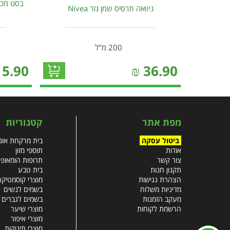
ניוואה תרסיס שמן גזר Nivea
200 מ"ל
15.90
₪
36.90
מפת אתר
קטגוריות
ביטול עסקה
בית מרקחת אונל
אודות
תוספי מזון
צור קשר
תרופות הומאופ
תקנון חנות
בית טבע
הצהרת נגישות
מוצרי קוסמטיקה
מדיניות משלוח
בשמים לנשים
מעקב הזמנות
בשמים לגברים
הרשמת לקוחות
מוצרי שיער
מוצרי איפור
מוצרי תינוקות