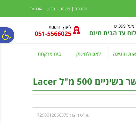
לתפריט
לתוכן
לתפריט
אתר
המרכזי
נגישות
התחבר
|
משתמש חדש
| אורח/ת
ל 399 ₪
ליעוץ והזמנות
ח עד הבית חינם
פ
סר
ות והגיינה
לאם ולתינוק
בית מרקחת
נג
 500 מ"ל Lacer
מק"ט מוצר: 7290012066375