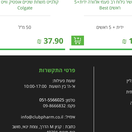
בסט מכשיר גילוח רב פעמי אלוורה ידית+5
קולגייט משחת שיניים אופטיק ווייט 
ראשים Best
Colgate
ידית + 5 ראשים
50 מ"ל
₪
37.90
₪
פרטי התקשרות
יין
שעות פעילות:
א'-ה' בין השעות 10:00-17:00
תית
טלפון:
פקס: 09-8666832
אימייל:
info@clubpharm.co.il
כתובת : קניון M הדרך, צומת ינאי, מושב