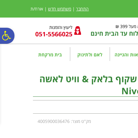
לתפריט
לתוכן
לתפריט
אתר
המרכזי
נגישות
התחבר
|
משתמש חדש
| אורח/ת
ל 399 ₪
ליעוץ והזמנות
ח עד הבית חינם
פ
סר
ות והגיינה
לאם ולתינוק
בית מרקחת
נג
ן שקוף בלאק & וויט לאשה
Niv
מק"ט מוצר: 4005900036476