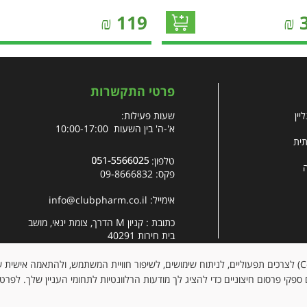
₪
119
₪
פרטי התקשרות
יין
שעות פעילות:
א'-ה' בין השעות 10:00-17:00
תית
טלפון:
פקס: 09-8666832
אימייל:
info@clubpharm.co.il
כתובת : קניון M הדרך, צומת ינאי, מושב
בית חירות 40291
האתר עושה שימוש בקובצי עוגיות (Cookies) לצרכים תפעוליים, לניתוח שימושים, לשיפור חוויית המשתמש, ולהתאמה א
ספקי פרסום חיצוניים כדי להציג לך מודעות הרלוונטיות לתחומי העניין שלך. לפרט
כל 