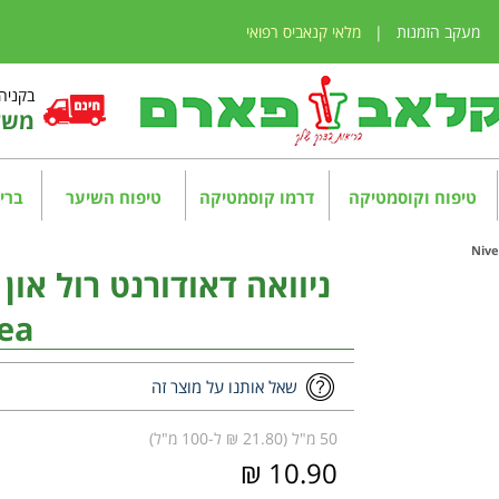
מעקב הזמנות
|
מלאי קנאביס רפואי
בקניה מע
משלו
טיפוח וקוסמטיקה
דרמו קוסמטיקה
טיפוח השיער
בריא
ניוואה דאודורנט רול או
ea
שאל אותנו על מוצר זה
50 מ"ל (21.80 ₪ ל-100 מ"ל)
10.90 ₪