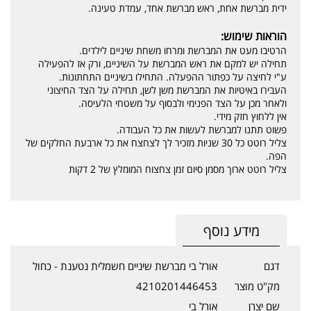
ידית מברשת אחת, ראש מברשת אחד, עמדת טעינה.
הוראות שימוש:
הרטיבו מעט את המברשת ומרחו משחת שיניים לילדים.
תחילה יש למקם את ראש המברשת על השיניים, ורק אז להפעילה
ע"י לחיצה על כפתור ההפעלה. התחילו בשיניים התחתונות.
העבירו באיטיות את המברשת משן לשן, תחילה על הצד החיצוני
ולאחר מכן על הצד הפנימי ולבסוף על משטחי הלעיסה.
אין ללחוץ חזק מידי.
פשוט תתנו למברשת לעשות את כל העבודה.
צליל רוטט כל 30 שניות מזכיר לך לצחצח את כל ארבעת החלקים של
הפה.
צליל רוטט ארוך מסמן סיום זמן צחצוח המומלץ של 2 דקות
מידע נוסף
דגם
אורל בי מברשת שיניים חשמלית נטענת - כחול
מק"ט מוצר
4210201446453
שם יצרן
אורל בי