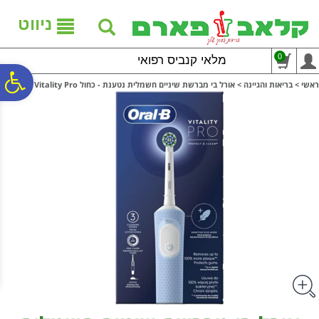
לתפריט
לתוכן
לתפריט
אתר
המרכזי
נגישות
ניווט
0
מלאי קנביס רפואי
פ
ראשי
>
בריאות והגיינה
>
אורל בי מברשת שיניים חשמלית נטענת - כחול Oral B Vitality Pro
סר
נג