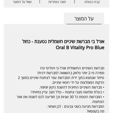
קניה בטוחה
מוצר באחריות
שאל על המוצר
על המוצר
אורל בי מברשת שיניים חשמלית נטענת - כחול
Oral B Vitality Pro Blue
מברשת השיניים החשמלית אורל-בי ויטליטי פרו
מסירה פי-2 יותר פלאק בהשוואה למברשת ידנית!
טיימר שנמצא בתוך ידית המברשת עוזר לצחצח שיניים במשך 2
הדקות המומלצות על-ידי רופאי שיניים.
• מברשת השיניים החיונית להשגת ניקיון יומיומי.
• בעלת שלושה מצבי צחצוח – כולל מצב עדין במיוחד!
• המברשת רוטטת כל 30 שניות וכך מודיעה לכם לשנות את אזור
הצחצוח.
המברשת מגיעה בשני צבעים : לבן ושחור.
מה בקופסא?