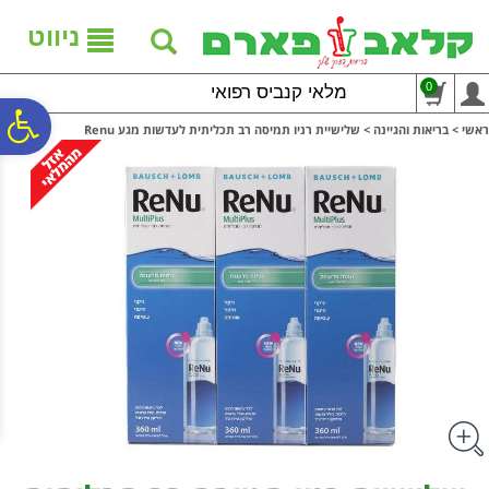
לתפריט
לתוכן
לתפריט
אתר
המרכזי
נגישות
ניווט
0
מלאי קנביס רפואי
פ
ראשי
>
בריאות והגיינה
>
שלישיית רניו תמיסה רב תכליתית לעדשות מגע Renu
סר
נג