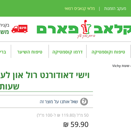
מעקב הזמנות
|
מלאי קנאביס רפואי
בקניה מע
משלו
טיפוח וקוסמטיקה
דרמו קוסמטיקה
טיפוח השיער
בריא
שעות ichy
שאל אותנו על מוצר זה
50 מ"ל (119.80 ₪ ל-100 מ"ל)
59.90 ₪