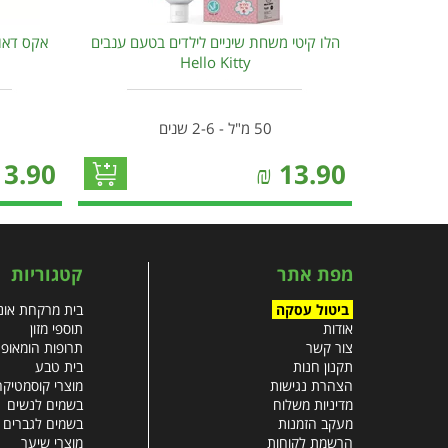
הלו קיטי משחת שיניים לילדים בטעם ענבים
אקס דאוד
Hello Kitty
50 מ"ל - 2-6 שנים
13.90
₪
13.90
מפת אתר
קטגוריות
ביטול עסקה
בית מרקחת אונל
אודות
תוספי מזון
צור קשר
תרופות הומאופ
תקנון חנות
בית טבע
הצהרת נגישות
מוצרי קוסמטיקה
מדיניות משלוח
בשמים לנשים
מעקב הזמנות
בשמים לגברים
הרשמת לקוחות
מוצרי שיער