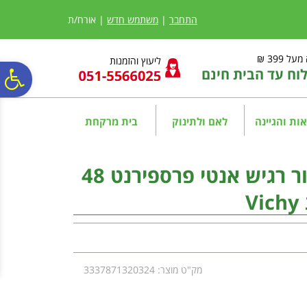
לתפריט
לתוכן
לתפריט
אתר
המרכזי
נגישות
התחבר
|
משתמש חדש
| אורח/ת
ל 399 ₪
ליעוץ והזמנות
ח עד הבית חינם
פ
סר
ות והגיינה
לאם ולתינוק
בית מרקחת
נג
וישי דאודורנט רול און לעור רגיש אנטי פרספירנט 48
V
מק"ט מוצר: 3337871320324