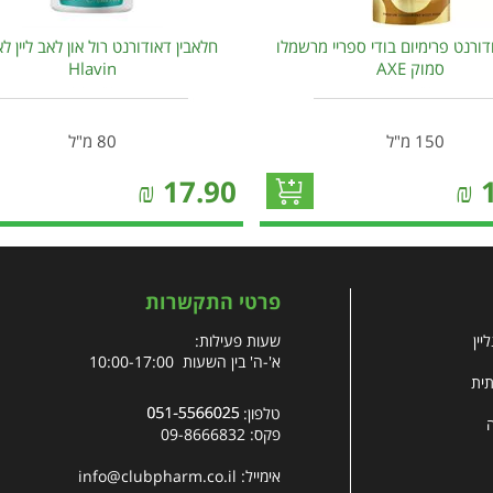
ורנט פרימיום בודי ספריי מרשמלו
חלאבין דאודורנט רול און לאב ליין לא
סמוק AXE
Hlavin
150 מ"ל
80 מ"ל
₪
17.90
₪
פרטי התקשרות
יין
שעות פעילות:
א'-ה' בין השעות 10:00-17:00
תית
טלפון:
פקס: 09-8666832
אימייל:
info@clubpharm.co.il