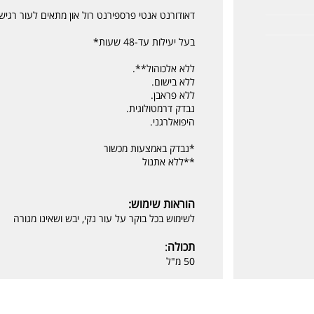
דאודורנט אנטי פרספירנט רול און מתאים לעור רגי
בעל יעילות עד-48 שעות*
ללא אלכוהול**.
ללא בישום.
ללא פראבן.
נבדק דרמטולוגית.
היפואלרגני.
*נבדק באמצעות מכשור
**ללא אתנול
הוראות שימוש:
לשימוש בכל בוקר על עור נקי, יבש ושאינו מגורה
תכולה
:
50 מ"ל