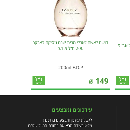
בושם לאשה לאבלי מבית שרה ג'סיקה פארקר
200 מ"ל א.ד.פ
200ml E.D.P
₪
149
עידכונים ומבצעים
לקבלת עידכון ומבצעים בחינם !
מלאו בשדה הבא את כתובת המייל שלכם