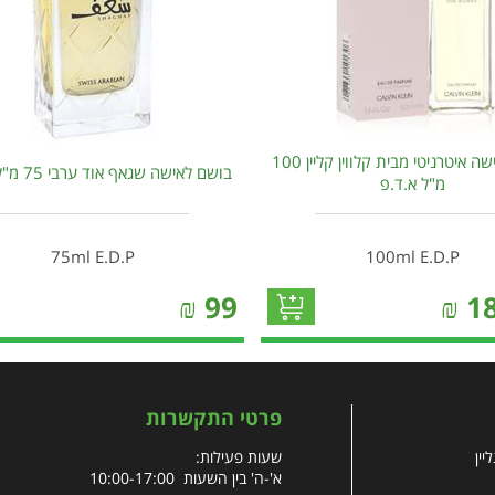
בושם לאישה איטרניטי מבית קלווין קליין 100
בושם לאישה שגאף אוד ערבי 75 מ"ל א.ד.פ
מ"ל א.ד.פ
75ml E.D.P
100ml E.D.P
₪
99
₪
1
פרטי התקשרות
יין
שעות פעילות:
א'-ה' בין השעות 10:00-17:00