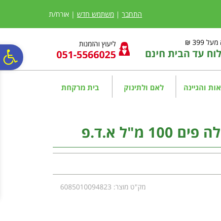
לתפריט
לתוכן
לתפריט
אתר
המרכזי
נגישות
התחבר
|
משתמש חדש
| אורח/ת
ל 399 ₪
ליעוץ והזמנות
ח עד הבית חינם
פ
סר
ות והגיינה
לאם ולתינוק
בית מרקחת
נג
מ"ל א.ד.פ
מק"ט מוצר: 6085010094823