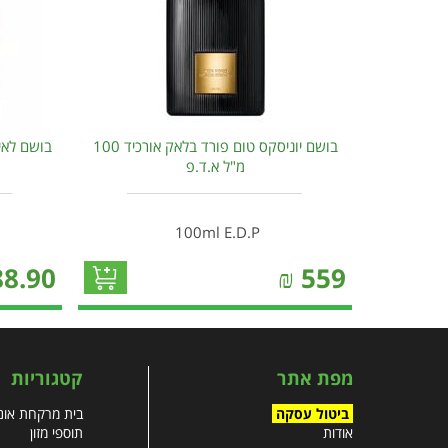
בושם יוניסקס טום פורד בלאק אורכיד 100
מ"ל א.ד.פ
100ml E.D.P
88.90
₪
559
מפת אתר
קטגוריות
ביטול עסקה
בית מרקחת אונל
אודות
תוספי מזון