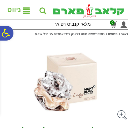
לתפריט
לתוכן
לתפריט
אתר
המרכזי
נגישות
ניווט
0
מלאי קנביס רפואי
פ
ראשי
>
בשמים
>
בושם לאשה מונט בלאנק ליידי אמבלם 75 מ"ל א.ד.פ
סר
נג