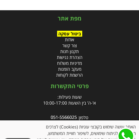
מפת אתר
ביטול עסקה
אודות
צור קשר
תקנון חנות
הצהרת נגישות
מדיניות משלוח
מעקב הזמנות
הרשמת לקוחות
פרטי התקשרות
שעות פעילות:
א'-ה' בין השעות 10:00-17:00
טלפון:
פקס: 09-8666832
האתר עושה שימוש בקובצי עוגיות (Cookies) לצרכים
תפעוליים, לניתוח שימושים, לשיפור חוויית המשתמש,
אימייל:
info@clubpharm.co.il