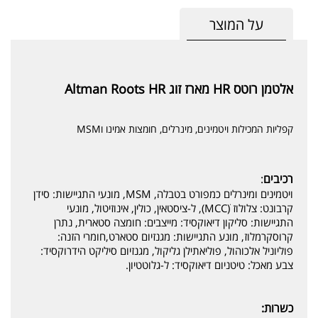
על המוצר
אלטמן רוטס HR מארז זוג Altman
Roots HR
קפליות המכילות ויטמינים, מינרלים, חומצות אמינו וMSM
רכיבים
:
ויטמינים ומינרלים כמפורט בטבלה, MSM, מונעי התגיישות: סידן
קרבונט: צלולוז (MCCׂ), ל-ציסטאין, כולין, אינוזיטול, מונעי
התגיישות: סליקון דיאוקסיד: מייצבים: חומצה סטארית, נתרן
קרוסקרמלוז, מונע התגיישות: מגנזיום סטארט,חומרי הזנה:
פוליוניל אלכוהול, פוליאתילן גליקול, מגנזיום סיליקט הידרוקסיד:
צבע מאכל: טיטניום דיאוקסיד: ל-גלוטטיון.
כשרות: