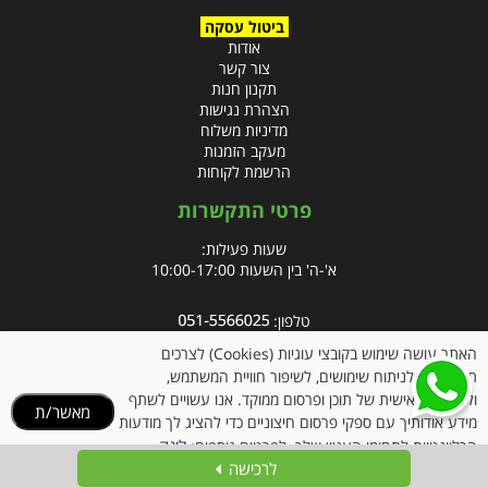
ביטול עסקה
אודות
צור קשר
תקנון חנות
הצהרת נגישות
מדיניות משלוח
מעקב הזמנות
הרשמת לקוחות
פרטי התקשרות
שעות פעילות:
א'-ה' בין השעות 10:00-17:00
טלפון:
פקס: 09-8666832
האתר עושה שימוש בקובצי עוגיות (Cookies) לצרכים
תפעוליים, לניתוח שימושים, לשיפור חוויית המשתמש,
אימייל:
info@clubpharm.co.il
ולהתאמה אישית של תוכן ופרסום ממוקד. אנו עשויים לשתף
מאשר/ת
כתובת : קניון M הדרך, צומת ינאי, מושב בית חירות 40291
מידע אודותיך עם ספקי פרסום חיצוניים כדי להציג לך מודעות
לינק
הרלוונטיות לתחומי העניין שלך. לפרטים נוספים:
לרכישה
למדיניות הקוקיז