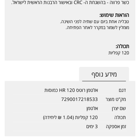
כשר פרווה - בהשגחת ה- CRC ובאישור הרבנות הראשית לישראל.
הוראות שימוש:
טבליה אחת ביום עם שתיה לפני השינה.
מומלץ לשמור במקרר לאחר הפתיחה.
תכולה:
120 קפליות
מידע נוסף
דגם
אלטמן רוטס HR 120 כמוסות
מק"ט מוצר
7290017218533
שם יצרן
אלטמן
תכולה
120 קפליות (1.04 ₪ ליחידה)
זמן אספקה
3 ימים