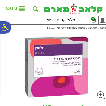
לתפריט
לתוכן
לתפריט
אתר
המרכזי
נגישות
ניווט
0
מלאי קנביס רפואי
פ
ראשי
>
בית טבע
>
אלטמן רוטס HR מארז זוג Altman
סר
נג