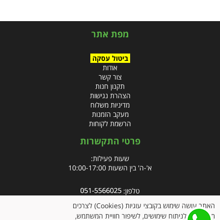
מפת אתר
ביטול עסקה
אודות
צור קשר
תקנון חנות
הצהרת נגישות
מדיניות משלוח
מעקב הזמנות
הרשמת לקוחות
פרטי התקשרות
שעות פעילות:
א'-ה' בין השעות 10:00-17:00
טלפון:
פקס: 09-8666832
האתר עושה שימוש בקובצי עוגיות (Cookies) לצרכים
תפעוליים, לניתוח שימושים, לשיפור חוויית המשתמש,
אימייל:
info@clubpharm.co.il