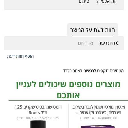
זמן אספקה
3 ימים
חוות דעת על המוצר
0
חוות דעת
(אין דירוג)
הוסף חוות דעת
המחירים תקפים לרכישה באתר בלבד
מוצרים נוספים שיכולים לעניין
אותכם
אלטמן מולטי ויטמין לגבר בשילוב
רוטס שמן בסיס שקדים 125
מינרלים, ג'ינסנג וקו אנזים...
מ"ל Roots
60 כמוסות(1.42 ₪ ליחידה)
125 מ"ל(17.52 ₪ ל-100 מ"ל)