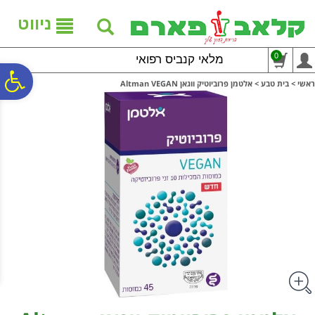
לתפריט
לתוכן
לתפריט
אתר
המרכזי
נגישות
ניווט
0
מלאי קנביס רפואי
פ
ראשי
>
בית טבע
>
אלטמן פרוביוטיק ווגאן Altman VEGAN
סר
נג