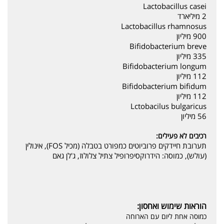
Lactobacillus casei‏
2 מיליארד
Lactobacillus rhamnosus‏
900 מיליון
Bifidobacterium breve‏
335 מיליון
Bifidobacterium longum‏
112 מיליון
Bifidobacterium bifidum‏
112 מיליון
Lctobacilus bulgaricus‏
56 מיליון
רכיבים לא פעילים:
תערובת חיידקים פרוביוטים כמפורט בטבלה (מכיל FOS), אינולין
(עולש), כמוסה: הידרוקסיפרופיל צתיל צלולוז, ג'לן גאם
הוראות שימוש ואחסון:
כמוסה אחת ליום עם הארוחה