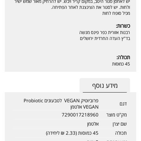
יש לאחסן סגור היטב, במקום קריר ויבש. יש להרחיק מאור שמש ישיר
ולחות. יש לסגור את הצינצנת לאחר הפתיחה.
מכיל סופח לחות
כשרות:
רבנות אזורית כפר פינס מנשה
בד"ץ העדה החרדית ירושלים
תכולה:
45 כמוסות
מידע נוסף
פרוביוטיק VEGAN ׁ לטבעונים Probiotic
דגם
VEGAN אלטמן
מק"ט מוצר
7290017218960
שם יצרן
אלטמן
תכולה
45 כמוסות (2.33 ₪ ליחידה)