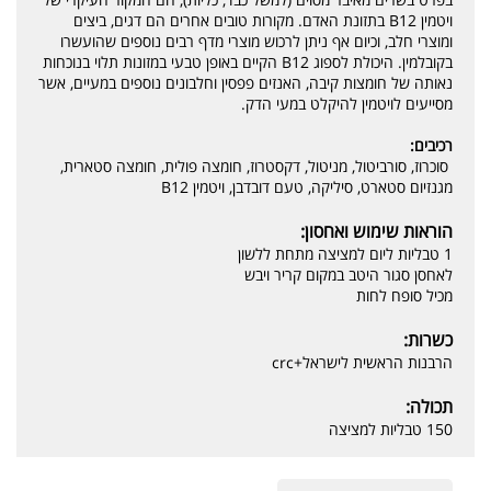
ויטמין B12 בתזונת האדם. מקורות טובים אחרים הם דגים, ביצים
ומוצרי חלב, וכיום אף ניתן לרכוש מוצרי מדף רבים נוספים שהועשרו
בקובלמין. היכולת לספוג B12 הקיים באופן טבעי במזונות תלוי בנוכחות
נאותה של חומצות קיבה, האנזים פפסין וחלבונים נוספים במעיים, אשר
מסייעים לויטמין להיקלט במעי הדק.
רכיבים:
סוכרוז, סורביטול, מניטול, דקסטרוז, חומצה פולית, חומצה סטארית,
מגנזיום סטארט, סיליקה, טעם דובדבן, ויטמין B12
הוראות שימוש ואחסון:
1 טבליות ליום למציצה מתחת ללשון
לאחסן סגור היטב במקום קריר ויבש
מכיל סופח לחות
כשרות:
הרבנות הראשית לישראל+crc
תכולה:
150 טבליות למציצה