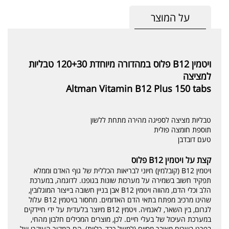
על המוצר
ויטמין B12 פלוס במהדורה מיוחדת 120+30 טבליות
למציצה
Altman Vitamin B12 Plus 150 tabs
טבליות מציצה לספיגה מהירה מתחת ללשון
תוספת חומצה פולית
טעם דובדבן
קצת על ויטמין B12 פלוס
ויטמין B12 (קובלמין) חיוני לבריאות הכללית של גוף האדם וממלא
תפקיד חשוב בשמירה על מערכות שונות בגופנו. לדוגמה, במערכת
הלב וכלי הדם, מהווה ויטמין B12 אבן בניין חשובה בייצור המוגלובין,
שהינו מרכיב מפתח בתאי הדם האדומים. מחסור בויטמין B12 עלול
לגרום, בין השאר, לאנמיה. ויטמין B12 מיוצר בלעדית על ידי חיידקים
במערכת העיכול של בעלי חיים. לכן, מוצרים המכילים חלבון מהחי,
בפרט בשרים מאיבר מסוים (למשל כבד, כליות), הם המקור העיקרי של