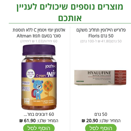
מוצרים נוספים שיכולים לעניין
אותכם
פלוריש היילופין תחליב משקם
אלטמן יומי ויטמין C ללא תוספת
50 גרם Floris
סוכר בטעם תפוז Altman
50 גרם(41.80 ₪ ל-100 גרם)
60 יחידות(1.03 ₪ ליחידה)
50 גרם
60 דובונים במר...
המחיר שלנו:
20.90
₪
המחיר שלנו:
61.90
₪
הוסף לסל
הוסף לסל