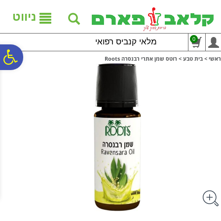
לתפריט
לתוכן
לתפריט
אתר
המרכזי
נגישות
ניווט
0
מלאי קנביס רפואי
פ
ראשי
>
בית טבע
>
רוטס שמן אתרי רבנסרה Roots
סר
נג