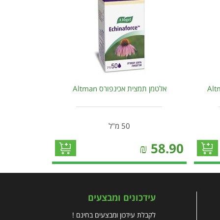
אלטמן תמצית אכינפורס Altman
50 מ"ל
₪
58.90
עידכונים ומבצעים
לקבלת עידכון ומבצעים בחינם !