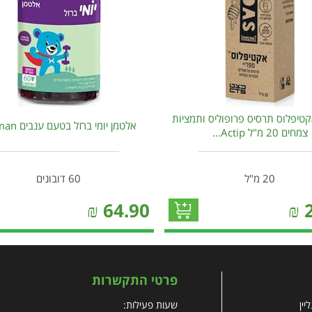
קטיפלוס תרסיס פרופוליס ותמציות
אלטמן יומי ברזל בטעם ענבים Altman
צמחים 20 מ"ל Actip...
20 מ"ל
60 דובונים
₪
64.90
₪
פרטי התקשרות
יין
שעות פעילות: