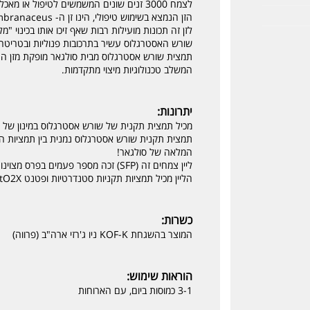
לצמח 3000 זנים שונים המשמשים לטיפול או מאכל בהתאם לזן.
הזן הנמצא בשימוש טיפולי, הינו זן ה- Astragalus membranaceus.
לזן זה תכונות מועילות רבות שאף זיכו אותו בכינוי "
שורש האסטרגלוס עשיר בתרכובות פנוליות ובטריטרפנואידים  glycosides
המשלב טכנולוגיות מיצוי מתקדמות.
יתרונות:
מכיל תמצית תקנית של שורש אסטרגלוס במינון של 225 מ"ג ובתוספת 250 מ"ג של אבקת הצמח השלם
תמצית תקנית שורש אסטרגלוס נמנית בין תמציות הצ
המלאה של סולגאר!
ליין צמחים זה (SFP) זכה מספר פעמים בפרס מצוינות בתחום תוספי התזונה
הליין מכיל תמציות תקניות סטנדרטיות ופטנט PhytO2X® לשמירת פוטנטיות המוצר
כשרות:
המוצר בהשגחת KOF-K ניו ג'רזי ארה"ב (פרווה)
הוראות שימוש:
3-1 כמוסות ביום, עם הארוחות