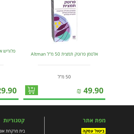
פלוריש א
אלטמן פרוטק תמצית 50 מ"ל Altman
50 מ"ל
29.90
₪
49.90
מפת אתר
קטגוריות
ביטול עסקה
בית מרקחת אונל