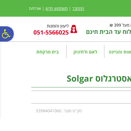
לתפריט
לתוכן
לתפריט
אתר
המרכזי
נגישות
התחבר
|
משתמש חדש
| אורח/ת
ל 399 ₪
ליעוץ והזמנות
ח עד הבית חינם
פ
סר
ות והגיינה
לאם ולתינוק
בית מרקחת
נג
גלוס Solgar
מק"ט מוצר: 33984041066