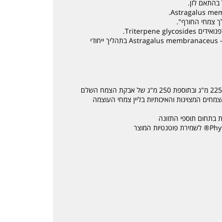
מלך צמחי החורף".
Triterpene.
תמצית שורש אסטרגלוס מבית סולגאר מופקת מזן ה- Astragalus membranaceus בתהליך ייחודי
מחים המצוינות והאיכותיות בליין צמחי העוצמה