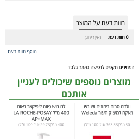
חוות דעת על המוצר
0
חוות דעת
(אין דירוג)
הוסף חוות דעת
המחירים תקפים לרכישה באתר בלבד
מוצרים נוספים שיכולים לעניין
אותכם
וולדה סרום רימונים ושורש
לה רוש פוזה ליפיקאר באום
מאקה למיצוק העור Weleda
400 מ"ל LA ROCHE-POSAY
AP+MAX
30 מ"ל(363.33 ₪ ל-100 מ"ל)
400 מ"ל(29.73 ₪ ל-100 מ"ל)