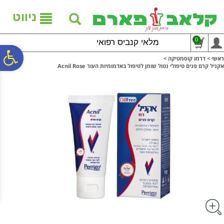
לתפריט
לתוכן
לתפריט
אתר
המרכזי
נגישות
ניווט
0
מלאי קנביס רפואי
פ
ראשי
>
דרמו קוסמטיקה
>
אקניל קרם פנים טיפולי נטול שומן לטיפול באדמומיות העור Acnil Rose
סר
נג