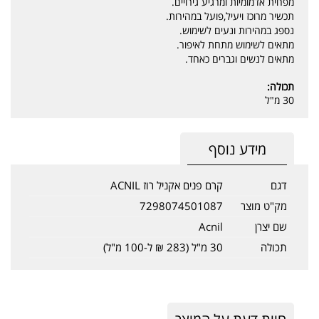
מפחית אדמומיות ומרגיע גירויים.
תכשיר מרוכז ויעיל,פועל במהירות.
נספג במהירות ונעים לשימוש.
מתאים לשימוש מתחת לאיפור.
מתאים לנשים וגברים כאחד.
תכולה:
30 מ"ל
מידע נוסף
דגם
קרם פנים אקניל רוז ACNIL
מק"ט מוצר
7298074501087
שם יצרן
Acnil
תכולה
30 מ"ל (283 ₪ ל-100 מ"ל)