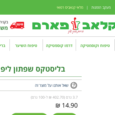
מעקב הזמנות
|
מלאי קנאביס רפואי
בקניה מע
משלו
טיפוח וקוסמטיקה
דרמו קוסמטיקה
טיפוח השיער
בריא
בליסטקס שפתון ליפ אינפיו
שאל אותנו על מוצר זה
3.7 גרם (402.70 ₪ ל-100 גרם)
14.90 ₪