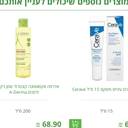
וצרים נוספים שיכולים לעניין אותכם
אדרמה אקסאומגה קונטרול שמן ניקוי
יניים משקם 15 מ"ל Cerave
ולפנים A-Derma
15 מ"ל
200 מ"ל
₪
68.90
₪