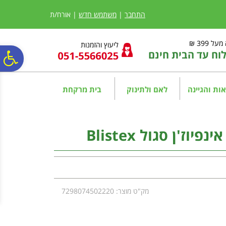
לתפריט
לתוכן
לתפריט
אתר
המרכזי
נגישות
התחבר
|
משתמש חדש
| אורח/ת
ל 399 ₪
ליעוץ והזמנות
ח עד הבית חינם
פ
סר
ות והגיינה
לאם ולתינוק
בית מרקחת
נג
ז'ן סגול Blistex
מק"ט מוצר: 7298074502220