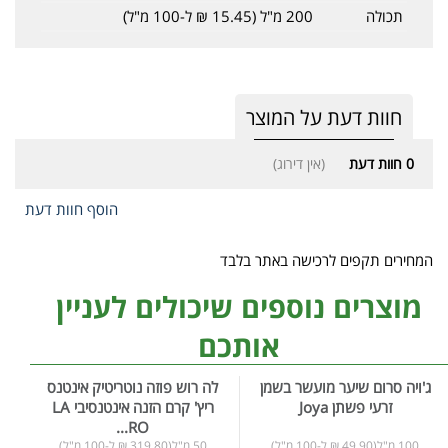
תכולה
200 מ"ל (15.45 ₪ ל-100 מ"ל)
חוות דעת על המוצר
0
חוות דעת
(אין דירוג)
הוסף חוות דעת
המחירים תקפים לרכישה באתר בלבד
מוצרים נוספים שיכולים לעניין
אותכם
ג'ויה סרום שיער מועשר בשמן
לה רוש פוזה נוטריטיק אינטנס
זרעי פשתן Joya
ריץ' קרם הזנה אינטנסיבי LA
RO...
100 מ"ל(49.90 ₪ ל-100 מ"ל)
50 מ"ל(319.80 ₪ ל-100 מ"ל)