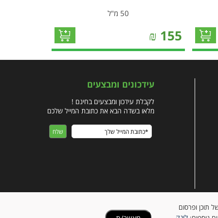
50 מ"ל
₪
155
עידכונים ומבצעים
לקבלת עידכון ומבצעים בחינם !
מלאו בשדה הבא את כתובת המייל שלכם
ישית של תוכן ופרסום
לינק
מאשר/ת
ים נוספים: