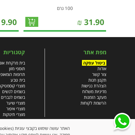
100 גרם
19.90
₪
31.90
מפת אתר
קטגוריות
ביטול עסקה
בית מרקחת אונל
אודות
תוספי מזון
צור קשר
תרופות הומאופ
תקנון חנות
בית טבע
הצהרת נגישות
מוצרי קוסמטיקה
מדיניות משלוח
בשמים לנשים
מעקב הזמנות
בשמים לגברים
הרשמת לקוחות
מוצרי שיער
מוצרי איפור
מוצרי תינוקות
צבעי שיער
עזרים רפואיים
ממוקד. אנו עשויים לשתף מידע אודותיך עם 