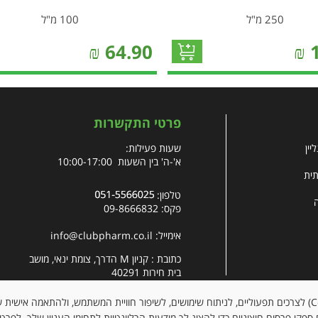
250 מ"ל
100 מ"ל
₪
64.90
₪
פרטי התקשרות
יין
שעות פעילות:
א'-ה' בין השעות 10:00-17:00
תית
טלפון:
פקס: 09-8666832
אימייל:
info@clubpharm.co.il
כתובת : קניון M הדרך, צומת ינאי, מושב
בית חירות 40291
האתר עושה שימוש בקובצי עוגיות (Cookies) לצרכים תפעוליים, לניתוח שימושים, לשיפור חוויית המשתמש, ולהתאמה א
ספקי פרסום חיצוניים כדי להציג לך מודעות הרלוונטיות לתחומי העניין שלך. לפרט