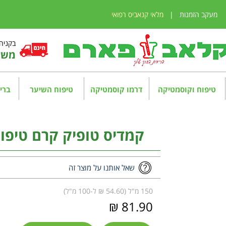
מעקב הזמנות
|
מלאי קנאביס רפואי
בקניה מע
משלו
טיפוח וקוסמטיקה
דרמו קוסמטיקה
טיפוח השיער
בריא
קמדיס טופיק קרם טיפולי לפנ
שאל אותנו על מוצר זה
150 מ"ל (54.60 ₪ ל-100 מ"ל)
81.90 ₪