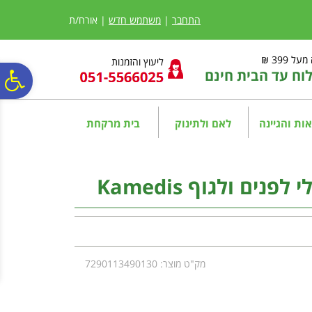
לתפריט
לתוכן
לתפריט
אתר
המרכזי
נגישות
התחבר
|
משתמש חדש
| אורח/ת
ל 399 ₪
ליעוץ והזמנות
ח עד הבית חינם
פ
סר
ות והגיינה
לאם ולתינוק
בית מרקחת
נג
ים ולגוף Kamedis
מק"ט מוצר: 7290113490130