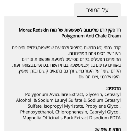
על המוצר
רד סקין קרם פוליגונום לשפשפות של מורז Moraz Redskin
Polygonum Anti Chafe Cream
קרם צמחי ,לא מבושם ,לטיפול ולמניעת שפשפות,גירויים וחיכוכים
בעור על בסיס צמח הפוליגונום.
החומרים הפעילים בקרם מסייעים למניעת שפשפות וגירויים
באזורים עדינים בגוף:במפשעה,בבתי השחי,בכתפיים,בצוואר ועוד.
הקרם שומר על העור גמיש ורך גם בתנאים קשים ובזמן מאמץ.
היפו אלרגני ,אינו מבושם
מרכיבים:
Polygonum Aviculare Extract, Glycerin, Cetearyl
Alcohol & Sodium Lauryl Sulfate & Sodium Cetearyl
Sulfate, Isopropyl Myristate, Propylene Glycol,
Phenoxyethanol, Chlorophenesin, Caprylyl Glycol,
Magnolia Officinalis Bark Extract Disodium EDTA.
הוראות שימוש: