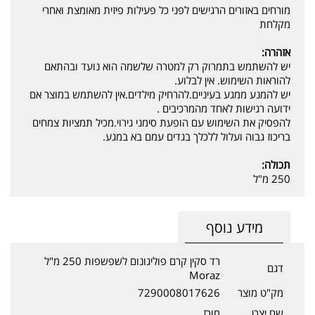
מורחים באזורים הרגישים לפני כל פעילות פיזית מאומצת ואחרי
מקלחת
אזהרה:
יש להשתמש בתמרוק רק למטרה שלשמה הוא נועד ובהתאם
להוראות השימוש. אין לבלוע.
יש להמנע ממגע בעיניים.להרחיק מילדים.אין להשתמש במוצר אם
ידועה רגישות לאחד מהמרכיבים .
להפסיק את השימוש עם הופעת סימני גירוי.מכיל תמציות צמחים
בריכוז גבוה ועלול ללכלך בגדים עמם בא במגע.
תכולה:
250 מ"ל
מידע נוסף
רד סקין קרם פוליגונום לשפשפות 250 מ"ל
דגם
Moraz
מק"ט מוצר
7290008017626
שם יצרן
מורז