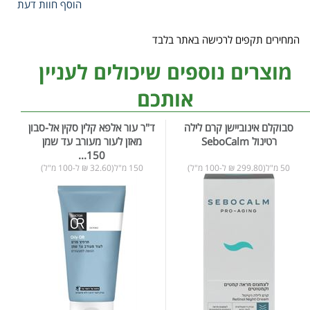
הוסף חוות דעת
המחירים תקפים לרכישה באתר בלבד
מוצרים נוספים שיכולים לעניין
אותכם
סבוקלם אינוביישן קרם לילה
ד"ר עור אלפא קלין סקין אל-סבון
רטינול SeboCalm
מאזן לעור מעורב עד שמן
150...
50 מ"ל(299.80 ₪ ל-100 מ"ל)
150 מ"ל(32.60 ₪ ל-100 מ"ל)