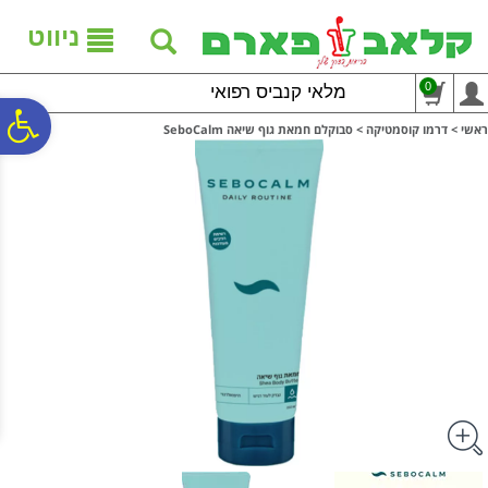
לתפריט
לתוכן
לתפריט
אתר
המרכזי
נגישות
ניווט
0
מלאי קנביס רפואי
פ
ראשי
>
דרמו קוסמטיקה
>
סבוקלם חמאת גוף שיאה SeboCalm
סר
נג