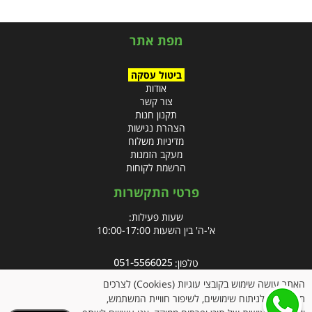
מפת אתר
ביטול עסקה
אודות
צור קשר
תקנון חנות
הצהרת נגישות
מדיניות משלוח
מעקב הזמנות
הרשמת לקוחות
פרטי התקשרות
שעות פעילות:
א'-ה' בין השעות 10:00-17:00
טלפון:
פקס: 09-8666832
האתר עושה שימוש בקובצי עוגיות (Cookies) לצרכים
תפעוליים, לניתוח שימושים, לשיפור חוויית המשתמש,
אימייל:
info@clubpharm.co.il