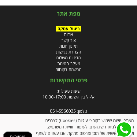
מפת אתר
ביטול עסקה
אודות
צור קשר
תקנון חנות
הצהרת נגישות
מדיניות משלוח
מעקב הזמנות
הרשמת לקוחות
פרטי התקשרות
שעות פעילות:
א'-ה' בין השעות 10:00-17:00
טלפון:
פקס: 09-8666832
האתר עושה שימוש בקובצי עוגיות (Cookies) לצרכים
תפעוליים, לניתוח שימושים, לשיפור חוויית המשתמש,
אימייל:
info@clubpharm.co.il
ולהתאמה אישית של תוכן ופרסום ממוקד. אנו עשויים לשתף
מאשר/ת