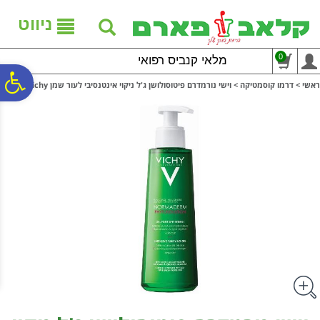
לתפריט
לתוכן
לתפריט
אתר
המרכזי
נגישות
ניווט
0
מלאי קנביס רפואי
פ
ראשי
>
דרמו קוסמטיקה
>
וישי נורמדרם פיטוסולושן ג'ל ניקוי אינטנסיבי לעור שמן Vichy
סר
נג