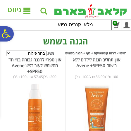
לתפריט
לתוכן
לתפריט
אתר
המרכזי
נגישות
ניווט
0
מלאי קנביס רפואי
פ
הגנה בשמש
סר
ראשי
>
דרמו קוסמטיקה
>
גוף
>
הגנה בשמש
מציג
אוון תחליב הגנה לילדים ללא
אוון ספריי להגנה גבוהה במיוחד
בישום Avene +SPF50
מהשמש לעור רגיש Avene
נג
+SPF50
100 מ"ל(86.90 ₪ ל-100 מ"ל)
200 מ"ל(57.45 ₪ ל-100 מ"ל)