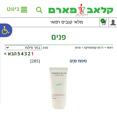
לתפריט
לתוכן
לתפריט
אתר
המרכזי
נגישות
ניווט
0
מלאי קנביס רפואי
פ
פנים
סר
ראשי
>
דרמו קוסמטיקה
>
פנים
מציג
1
2
3
4
5
הבא >
טיפוח פנים
[285]
נג