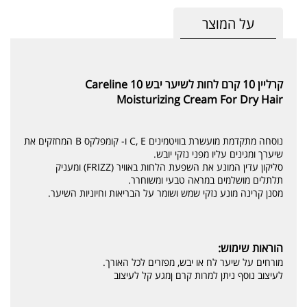
על המוצר
קרליין 10 קרם לחות לשיער יבש Careline 10
Moisturizing Cream For Dry Hair
נוסחה מתקדמת מועשרת בוויטמינים C, E ו- קומפלקס B המחזקים את
שיערך ומגינים עליו מפני נזקי יובש.
סליקון עדין המונע את השפעת הלחות באוויר (FRIZZ) ומעניק
תלתלים מושלמים במראה טבעי ומשוחרר.
מסנן קרינה מונע נזקי שמש ושומר על הבריאות וחיוניות השיער.
הוראות שימוש:
מורחים על שיער לח או יבש, מפזרים לכל האורך.
לעיצוב נוסף ניתן למרות קרם ןמגע קל לעיצוב