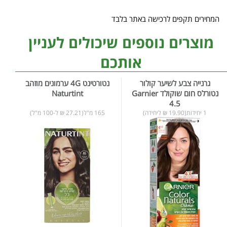
המחירים תקפים לרכישה באתר בלבד
מוצרים נוספים שיכולים לעניין
אותכם
גרנייה צבע לשיער קולור
נטורטינט 4G ערמונים מוזהב
נטורלס חום שוקולד Garnier
Naturtint
4.5
1 יחידות(19.90 ₪ ליחידה)
165 מ"ל(27.21 ₪ ל-100 מ"ל)