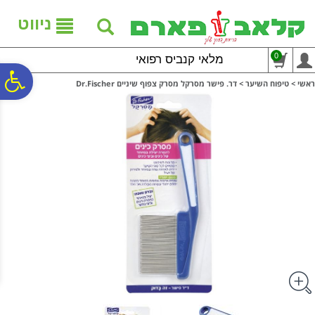
לתפריט
לתוכן
לתפריט
אתר
המרכזי
נגישות
ניווט
0
מלאי קנביס רפואי
פ
ראשי
>
טיפוח השיער
>
דר. פישר מסרקל מסרק צפוף שיניים Dr.Fischer
סר
נג