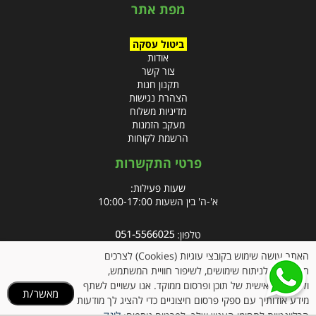
מפת אתר
ביטול עסקה
אודות
צור קשר
תקנון חנות
הצהרת נגישות
מדיניות משלוח
מעקב הזמנות
הרשמת לקוחות
פרטי התקשרות
שעות פעילות:
א'-ה' בין השעות 10:00-17:00
טלפון:
פקס: 09-8666832
האתר עושה שימוש בקובצי עוגיות (Cookies) לצרכים
תפעוליים, לניתוח שימושים, לשיפור חוויית המשתמש,
אימייל:
info@clubpharm.co.il
ולהתאמה אישית של תוכן ופרסום ממוקד. אנו עשויים לשתף
מאשר/ת
כתובת : קניון M הדרך, צומת ינאי, מושב בית חירות 40291
מידע אודותיך עם ספקי פרסום חיצוניים כדי להציג לך מודעות
לינק
הרלוונטיות לתחומי העניין שלך. לפרטים נוספים: