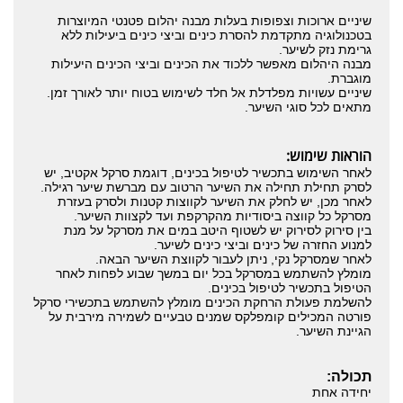
שיניים ארוכות וצפופות בעלות מבנה יהלום פטנטי המיוצרות
בטכנולוגיה מתקדמת להסרת כינים וביצי כינים ביעילות ללא
גרימת נזק לשיער.
מבנה היהלום מאפשר ללכוד את הכינים וביצי הכינים היעילות
מוגברת.
שיניים עשויות מפלדלת אל חלד לשימוש בטוח יותר לאורך זמן.
מתאים לכל סוגי השיער.
הוראות שימוש:
לאחר השימוש בתכשיר לטיפול בכינים, דוגמת סרקל אקטיב, יש
לסרק תחילת תחילה את השיער הרטוב עם מברשת שיער רגילה.
לאחר מכן, יש לחלק את השיער לקווצות קטנות ולסרק בעזרת
מסרקל כל קווצה ביסודיות מהקרקפת ועד לקצוות השיער.
בין סירוק לסירוק יש לשטוף היטב במים את מסרקל על מנת
למנוע החזרה של כינים וביצי כינים לשיער.
לאחר שמסרקל נקי, ניתן לעבור לקווצת השיער הבאה.
מומלץ להשתמש במסרקל בכל יום במשך שבוע לפחות לאחר
הטיפול בתכשיר לטיפול בכינים.
להשלמת פעולת הרחקת הכינים מומלץ להשתמש בתכשירי סרקל
פורטה המכילים קומפלקס שמנים טבעיים לשמירה מירבית על
הגיינת השיער.
תכולה:
יחידה אחת