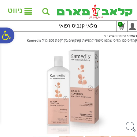
לתפריט
לתוכן
לתפריט
אתר
המרכזי
נגישות
ניווט
0
מלאי קנביס רפואי
פ
ראשי
>
טיפוח השיער
>
קמדיס סבו מדיס שמפו טיפולי למניעת קשקשים בקרקפת 200 מ"ל Kamedis
סר
נג