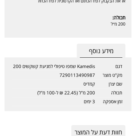
אז את הבקבוק לפח הכתום ואז הקרטונית לפח הכחול
תכולה:
200 מ״ל
מידע נוסף
דגם
Kamedis שמפו טיפולי למניעת קשקשים 200
מק"ט מוצר
7290113490987
שם יצרן
קמדיס
תכולה
200 מ"ל (22.45 ₪ ל-100 מ"ל)
זמן אספקה
3 ימים
חוות דעת על המוצר