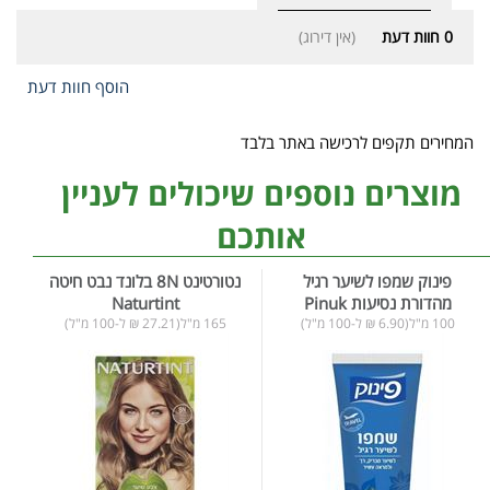
0
חוות דעת
(אין דירוג)
הוסף חוות דעת
המחירים תקפים לרכישה באתר בלבד
מוצרים נוספים שיכולים לעניין
אותכם
פינוק שמפו לשיער רגיל
נטורטינט 8N בלונד נבט חיטה
מהדורת נסיעות Pinuk
Naturtint
100 מ"ל(6.90 ₪ ל-100 מ"ל)
165 מ"ל(27.21 ₪ ל-100 מ"ל)