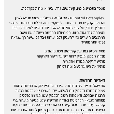
מטפל בתסמינים כמו: קשקשים, גרד, יובש ואי נוחות בקרקפת.
Control Botaniplex®- טכנולוגיה המשלבת צמחי מרפא לאיזון
והרגעת קרקפת מגורה הנוטה לקשקשים מה כוללת הטכנולוגיה: מיצוי
בתהליך ייחודי, של שני צמחי מרפא אשר יחד דואגים לאיזון הקרקפת
והפחתת גרד ואדמומיות. הפורמולה החדשה משלבת את מיטב
המרכיבים היעילים כדי להעניק לכם יעילות אבל גם שיער רך שנראה
נפלא יותר מתמיד
מסיר ומסייע במניעת קשקשים מסוגים שונים
מנקה לעומק ומעניק לחות לשיער ולעור הקרקפת
מרגיע קרקפת מגורה ואדמומית
מותיר את השיער נעים ונוח לסירוק
האריזה החדשה:
אם שאלתם את עצמכם מדוע שינינו את האריזה, אז התשובה מאוד
פשוטה בחרנו בבקבוק נוח לשימוש שבו השמפו יוצא בקלות בכמות
הרצויה עבורכם, ולא פחות חשוב הבקבוק עשוי מ99% פלסטיק
ממוחזר (PCR), הקרטונית באריזה החדשה שלנו מגיעה מיערות ברי
קיימא- יערות תחת ניהול קפדני הדואג לכריתת העצים תחת לחוקים
המיטיבים עם הסביבה בהווה ובעתיד כמובן שניתן למחזר את האריזות