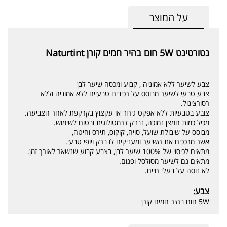
על המוצר
נטורטינט 5W חום בהיר חמים קורן Naturtint
צבע לשיער ללא אמוניה , קבוע ומכסה שיער לבן
צבע טבעי לשיער מבוסס על רכיבים טבעיים ללא אמוניה וללא
רסורצינול.
צובע בטבעיות ללא אפקט גירוד או עקצוץ בקרקפת לאחר הצביעה.
מכיל כמות חמצן נמוכה, נבדק דרמטולוגית ובטוח לשימוש.
מבוסס על שיבולת שועל, סויה, קוקוס, תירס וחיטה,
אשר מרככים את השיער ומעניקים לו ברק ויופי טבעי.
מתאים לכיסוי של 100% שיער לבן, בצבע קבוע שנשאר לאורך זמן.
מתאים גם לשיער מסולסל ופגום.
לא נוסה על בעלי חיים.
צבע:
5W חום בהיר חמים קורן