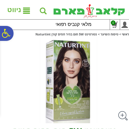
לתפריט
לתוכן
לתפריט
אתר
המרכזי
נגישות
ניווט
0
מלאי קנביס רפואי
פ
ראשי
>
טיפוח השיער
>
נטורטינט 5W חום בהיר חמים קורן Naturtint
סר
נג