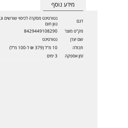
מידע נוסף
דגם
גוון חום
מק"ט מוצר
8429449108290
שם יצרן
נטורטינט
תכולה
10 מ"ל (379 ₪ ל-100 מ"ל)
זמן אספקה
3 ימים