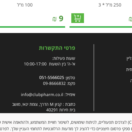
250 מ"ל * 3
100 מ"ל
₪
9
פרטי התקשרות
יין
שעות פעילות:
א'-ה' בין השעות 10:00-17:00
תית
טלפון:
פקס: 09-8666832
אימייל:
info@clubpharm.co.il
כתובת : קניון M הדרך, צומת ינאי, מושב
בית חירות 40291
האתר עושה שימוש בקובצי עוגיות (Cookies) לצרכים תפעוליים, לניתוח שימושים, לשיפור חוויית המשתמש, ולהתאמה א
ספקי פרסום חיצוניים כדי להציג לך מודעות הרלוונטיות לתחומי העניין שלך. לפרט