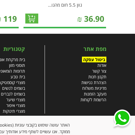
גוון 5.5 חום מהגו...
₪
119
₪
36.90
מפת אתר
קטגוריות
ביטול עסקה
בית מרקחת אונל
אודות
תוספי מזון
צור קשר
תרופות הומאופ
תקנון חנות
בית טבע
הצהרת נגישות
מוצרי קוסמטיקה
מדיניות משלוח
בשמים לנשים
מעקב הזמנות
בשמים לגברים
הרשמת לקוחות
מוצרי שיער
מוצרי איפור
מוצרי תינוקות
צבעי שיער
עזרים רפואיים
ממוקד. אנו עשויים לשתף מידע אודותיך עם 