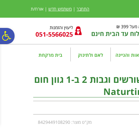
לתפריט
לתוכן
לתפריט
אתר
המרכזי
נגישות
התחבר
|
משתמש חדש
| אורח/ת
ל 399 ₪
ליעוץ והזמנות
ח עד הבית חינם
פ
סר
ות והגיינה
לאם ולתינוק
בית מרקחת
נג
נטורטינט מסקרה לכיסוי שורשים וגבות 2 ב-1 גוון חום
מק"ט מוצר: 8429449108290