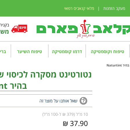
מעקב הזמנות
|
מלאי קנאביס רפואי
בקניה מע
משלו
טיפוח וקוסמטיקה
דרמו קוסמטיקה
טיפוח השיער
בריא
בהיר Naturtint
שאל אותנו על מוצר זה
10 מ"ל (379 ₪ ל-100 מ"ל)
37.90 ₪