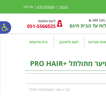
לתפריט
לתוכן
לתפריט
אתר
המרכזי
נגישות
התחבר
|
משתמש חדש
| אורח/ת
ל 399 ₪
ליעוץ והזמנות
ח עד הבית חינם
פ
סר
ות והגיינה
לאם ולתינוק
בית מרקחת
נג
מתולתל +PRO HAIR
מק"ט מוצר: 7290115043426