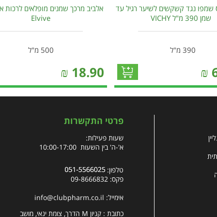
ס שמפו נגד קשקשים לשיער רגיל עד
אלביב מרכך שמנים מופלאים לרכות אי
שמן 390 מ"ל VICHY
Elvive
390 מ"ל
500 מ"ל
₪
18.90
₪
פרטי התקשרות
יין
שעות פעילות:
א'-ה' בין השעות 10:00-17:00
תית
טלפון:
פקס: 09-8666832
אימייל:
info@clubpharm.co.il
כתובת : קניון M הדרך, צומת ינאי, מושב