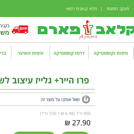
מעקב הזמנות
|
מלאי קנאביס רפואי
בקניה מע
משלו
טיפוח וקוסמטיקה
דרמו קוסמטיקה
טיפוח השיער
בריא
פרו הייר+ גלייז עיצוב לשיער 
שאל אותנו על מוצר זה
400 מ"ל (6.98 ₪ ל-100 מ"ל)
27.90 ₪