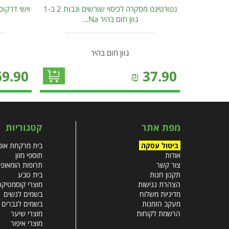
נטורטינט מסקרה לכיסוי שורשים וגבות 2 ב-1
וישי דרקו
גוון חום בהיר Na...
גוון חום בהיר
69.90
₪
37.90
מפת אתר
קטגוריות
ביטול עסקה
בית מרקחת אונל
אודות
תוספי מזון
צור קשר
תרופות הומאופ
תקנון חנות
בית טבע
הצהרת נגישות
מוצרי קוסמטיקה
מדיניות משלוח
בשמים לנשים
מעקב הזמנות
בשמים לגברים
הרשמת לקוחות
מוצרי שיער
מוצרי איפור