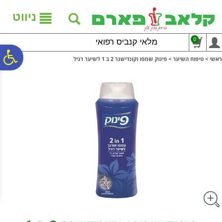
לתפריט
לתוכן
לתפריט
אתר
המרכזי
נגישות
ניווט
0
מלאי קנביס רפואי
פ
ראשי
>
טיפוח השיער
>
פינוק שמפו וקונדישנר 2 ב 1 לשיער רגיל
סר
נג