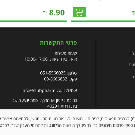
₪
8.90
פרטי התקשרות
יין
שעות פעילות:
א'-ה' בין השעות 10:00-17:00
תית
טלפון:
פקס: 09-8666832
אימייל:
info@clubpharm.co.il
כתובת : קניון M הדרך, צומת ינאי, מושב
בית חירות 40291
האתר עושה שימוש בקובצי עוגיות (Cookies) לצרכים תפעוליים, לניתוח שימושים, לשיפור חוויית המשתמש, ולהתאמה א
ספקי פרסום חיצוניים כדי להציג לך מודעות הרלוונטיות לתחומי העניין שלך. לפרט