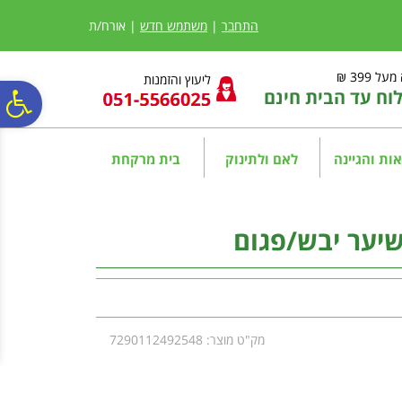
לתפריט
לתוכן
לתפריט
אתר
המרכזי
נגישות
התחבר
|
משתמש חדש
| אורח/ת
ל 399 ₪
ליעוץ והזמנות
ח עד הבית חינם
פ
סר
ות והגיינה
לאם ולתינוק
בית מרקחת
נג
שיער יבש/פגום
מק"ט מוצר: 7290112492548