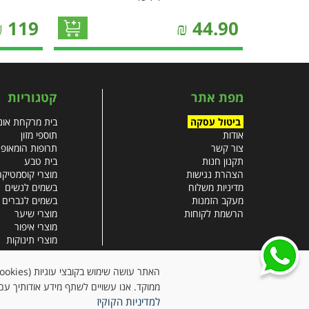
₪
119
₪
44.90
מפת אתר
קטגוריות
ביטול עסקה
בית מרקחת אונל
אודות
תוספי מזון
צור קשר
תרופות הומאופ
תקנון חנות
בית טבע
הצהרת נגישות
מוצרי קוסמטיקה
מדיניות משלוח
בשמים לנשים
מעקב הזמנות
בשמים לגברים
הרשמת לקוחות
מוצרי שיער
מוצרי איפור
מוצרי תינוקות
צבעי שיער
עזרים רפואיים
ממוקד. אנו עשויים לשתף מידע אודותיך עם 
למדיניות הקוקיז