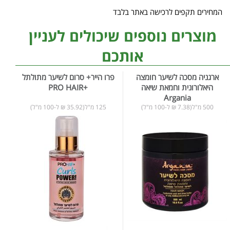
המחירים תקפים לרכישה באתר בלבד
מוצרים נוספים שיכולים לעניין
אותכם
ארגניה מסכה לשיער חומצה
פרו הייר+ סרום לשיער מתולתל
היאלורונית וחמאת שיאה
+PRO HAIR
Argania
500 מ"ל(7.38 ₪ ל-100 מ"ל)
125 מ"ל(35.92 ₪ ל-100 מ"ל)