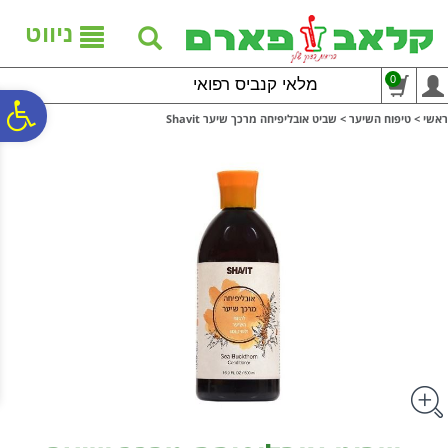
לתפריט
לתוכן
לתפריט
אתר
המרכזי
נגישות
ניווט
0
מלאי קנביס רפואי
פ
ראשי
>
טיפוח השיער
>
שביט אובליפיחה מרכך שיער Shavit
סר
נג