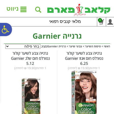
לתפריט
לתוכן
לתפריט
אתר
המרכזי
נגישות
ניווט
0
מלאי קנביס רפואי
פ
גרנייה Garnier
סר
ראשי
>
טיפוח השיער
>
צבעי שיער
>
גרנייה Garnier
מציג
גרנייה צבע לשיער קולור
גרנייה צבע לשיער קולור
נטורלס חום אגוז Garnier
נטורלס חום שלג Garnier
נג
5.12
6.25
1 יחידות(19.90 ₪ ליחידה)
1 יחידות(19.90 ₪ ליחידה)