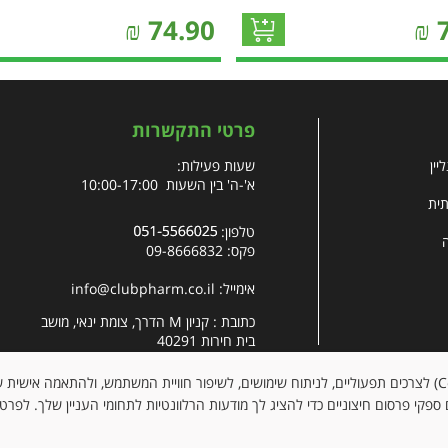
₪
74.90
₪
פרטי התקשרות
יין
שעות פעילות:
א'-ה' בין השעות 10:00-17:00
תית
טלפון:
פקס: 09-8666832
אימייל:
info@clubpharm.co.il
כתובת : קניון M הדרך, צומת ינאי, מושב
בית חירות 40291
האתר עושה שימוש בקובצי עוגיות (Cookies) לצרכים תפעוליים, לניתוח שימושים, לשיפור חוויית המשתמש, ולהתאמה א
ספקי פרסום חיצוניים כדי להציג לך מודעות הרלוונטיות לתחומי העניין שלך. לפרט
כל 