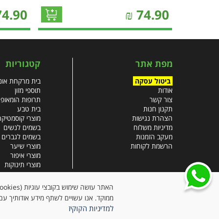
74.90
₪
74.90
מפת אתר
קטגוריות
ביטול עסקה
בית מרקחת אונל
אודות
תוספי מזון
צור קשר
תרופות הומאופ
תקנון חנות
בית טבע
הצהרת נגישות
מוצרי קוסמטיקה
מדיניות משלוח
בשמים לנשים
מעקב הזמנות
בשמים לגברים
הרשמת לקוחות
מוצרי שיער
מוצרי איפור
מוצרי תינוקות
צבעי שיער
עזרים רפואיים
ממוקד. אנו עשויים לשתף מידע אודותיך עם 
למדיניות הקוקיז