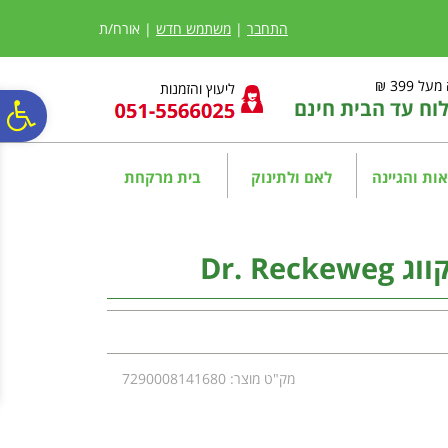
לתפריט
לתוכן
לתפריט
אתר
המרכזי
נגישות
התחבר
|
משתמש חדש
| אורח/ת
ל 399 ₪
ליעוץ והזמנות
ח עד הבית חינם
פ
סר
ות והגיינה
לאם ולתינוק
בית מרקחת
נג
מק"ט מוצר: 7290008141680