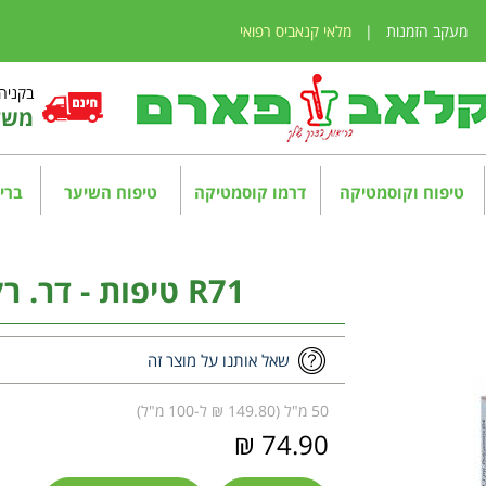
מעקב הזמנות
|
מלאי קנאביס רפואי
בקניה מע
משלו
טיפוח וקוסמטיקה
דרמו קוסמטיקה
טיפוח השיער
בריא
R71 טיפות - דר. רקווג Dr. Reckeweg
שאל אותנו על מוצר זה
50 מ"ל (149.80 ₪ ל-100 מ"ל)
74.90 ₪