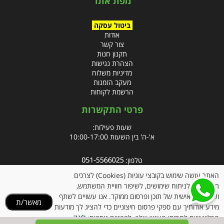
מפת אתר
ביטול עסקה
אודות
צור קשר
תקנון חנות
הצהרת נגישות
מדיניות משלוח
מעקב הזמנות
הרשמת לקוחות
פרטי התקשרות
שעות פעילות:
א'-ה' בין השעות 10:00-17:00
טלפון:
פקס: 09-8666832
האתר עושה שימוש בקובצי עוגיות (Cookies) לצרכים
תפעוליים, לניתוח שימושים, לשיפור חוויית המשתמש,
אימייל:
info@clubpharm.co.il
ולהתאמה אישית של תוכן ופרסום ממוקד. אנו עשויים לשתף
מאשר/ת
כתובת : קניון M הדרך, צומת ינאי, מושב בית חירות 40291
מידע אודותיך עם ספקי פרסום חיצוניים כדי להציג לך מודעות
לינק
הרלוונטיות לתחומי העניין שלך. לפרטים נוספים: