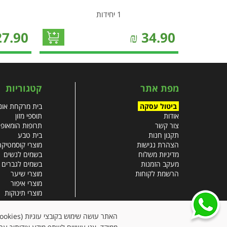
1 יחידות
27.90
₪
34.90
מפת אתר
קטגוריות
ביטול עסקה
בית מרקחת אונל
אודות
תוספי מזון
צור קשר
תרופות הומאופ
תקנון חנות
בית טבע
הצהרת נגישות
מוצרי קוסמטיקה
מדיניות משלוח
בשמים לנשים
מעקב הזמנות
בשמים לגברים
הרשמת לקוחות
מוצרי שיער
מוצרי איפור
מוצרי תינוקות
צבעי שיער
עזרים רפואיים