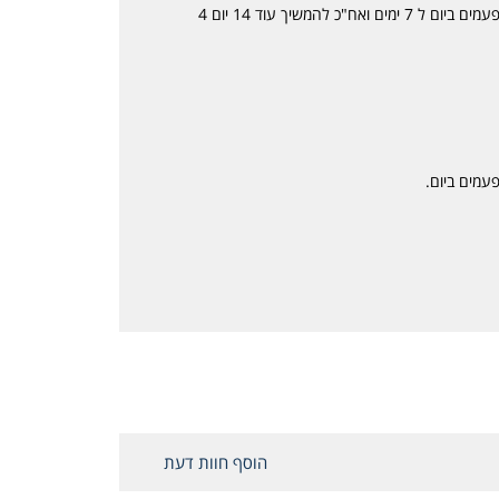
ניתן לקחת 7 טיפות ישירות מהטפטפת או בכפית 8 פעמים ביום ל 7 ימים ואח"כ להמשיך עוד 14 יום 4
הוסף חוות דעת