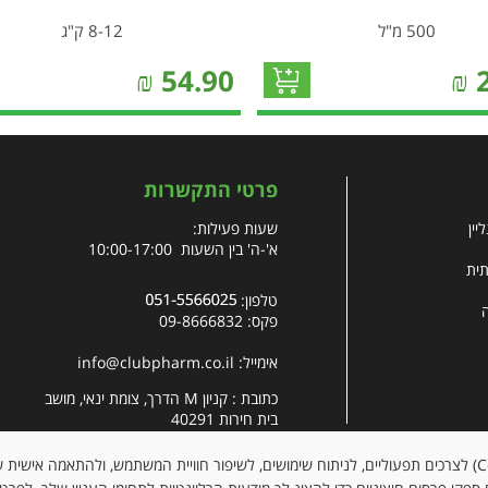
500 מ"ל
8-12 ק"ג
₪
54.90
₪
פרטי התקשרות
יין
שעות פעילות:
א'-ה' בין השעות 10:00-17:00
תית
טלפון:
פקס: 09-8666832
אימייל:
info@clubpharm.co.il
כתובת : קניון M הדרך, צומת ינאי, מושב
בית חירות 40291
האתר עושה שימוש בקובצי עוגיות (Cookies) לצרכים תפעוליים, לניתוח שימושים, לשיפור חוויית המשתמש, ולהתאמה א