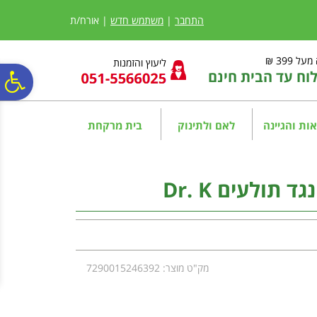
לתפריט
לתוכן
לתפריט
אתר
המרכזי
נגישות
התחבר
|
משתמש חדש
| אורח/ת
ל 399 ₪
ליעוץ והזמנות
ח עד הבית חינם
פ
סר
ות והגיינה
לאם ולתינוק
בית מרקחת
נג
ד תולעים Dr. K
מק"ט מוצר: 7290015246392