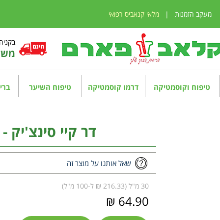
מעקב הזמנות
|
מלאי קנאביס רפואי
בקניה מע
משלו
טיפוח וקוסמטיקה
דרמו קוסמטיקה
טיפוח השיער
בריא
דר קיי סינצ'יק - נג
שאל אותנו על מוצר זה
30 מ"ל (216.33 ₪ ל-100 מ"ל)
64.90 ₪