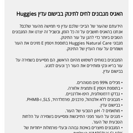
האגיס מגבונים לחים לתינוק בבישום עדין Huggies
הידעתם שהעור של הבייבי שלכם עדין פי חמישה מהעור שלכם?
אנחנו בהאגיס חושבים על זה כל הזמן, ובשביל זה יצרנו את המגבונים
הטובים ביותר כדי להגן על עור התינוק.
מגבוני Huggies Natural Care בתוספת ויטמין E מזינים את העור
ושומרים על עורו העדין של התינוק.
המגבונים בטוחים לשימוש מהיום הראשון, הם מסייעים בשמירה על
עור בריא ונקי ומותירים את העור רך ונעים למגע.
בבישום עדין.
• מכילים 99% מים מטוהרים.
• בתוספת ויטמין E ותמצית אלוורה.
• נבדקו דרמטולוגית, היפו-אלרגניים.
• מגבונים ללא אלכוהול, פרבנים, פורמלדהיד, SLS, ו-PHMB.
• בבישום עדין.
• מותאמים ל- pH הטבעי של העור.
• מגנים על העור מפני התייבשות ומסייעים בשמירה על הלחות
הטבעית של העור.
• המגבונים מיוצרים באיכות גבוהה ובעלי פורמולות ייחודיות של