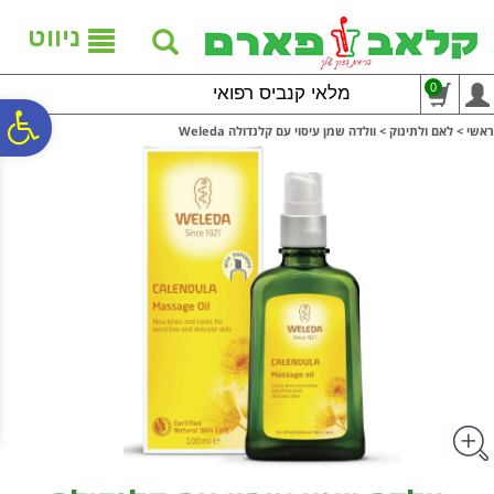
לתפריט
לתוכן
לתפריט
אתר
המרכזי
נגישות
ניווט
0
מלאי קנביס רפואי
פ
ראשי
>
לאם ולתינוק
>
וולדה שמן עיסוי עם קלנדולה Weleda
סר
נג