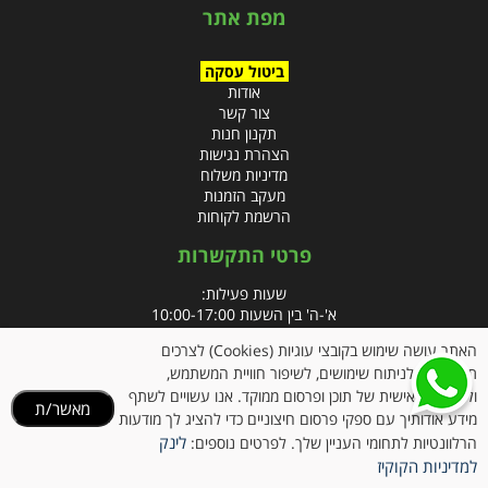
מפת אתר
ביטול עסקה
אודות
צור קשר
תקנון חנות
הצהרת נגישות
מדיניות משלוח
מעקב הזמנות
הרשמת לקוחות
פרטי התקשרות
שעות פעילות:
א'-ה' בין השעות 10:00-17:00
האתר עושה שימוש בקובצי עוגיות (Cookies) לצרכים
טלפון:
תפעוליים, לניתוח שימושים, לשיפור חוויית המשתמש,
פקס: 09-8666832
ולהתאמה אישית של תוכן ופרסום ממוקד. אנו עשויים לשתף
מאשר/ת
מידע אודותיך עם ספקי פרסום חיצוניים כדי להציג לך מודעות
אימייל:
info@clubpharm.co.il
לינק
הרלוונטיות לתחומי העניין שלך. לפרטים נוספים:
כתובת : קניון M הדרך, צומת ינאי, מושב בית חירות 40291
למדיניות הקוקיז