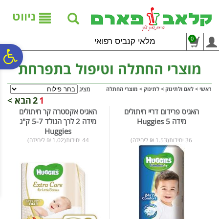
לתפריט
לתוכן
לתפריט
אתר
המרכזי
נגישות
ניווט
0
מלאי קנביס רפואי
פ
מוצרי החתלה וטיפול בתפרחת
סר
ראשי
>
לאם ולתינוק
>
לתינוק
>
מוצרי החתלה
מציג
1
2
הבא >
האגיס פרידום דריי חיתולים
האגיס אקסטרה קר חיתולים
נג
מידה 5 Huggies
מידה 2 לרך הנולד 5-7 ק"ג
Huggies
36 יחידות(1.53 ₪ ליחידה)
44 יחידות(1.02 ₪ ליחידה)